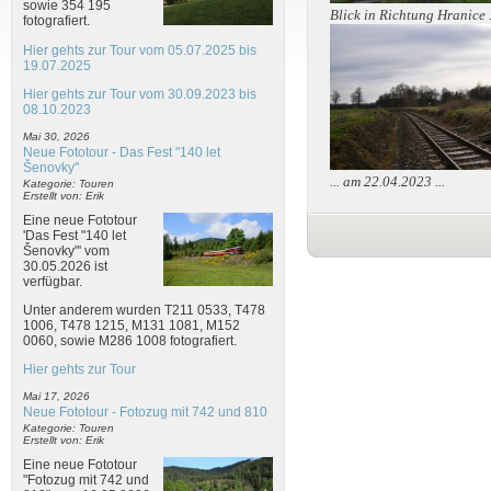
sowie 354 195
Blick in Richtung Hranice .
fotografiert.
Hier gehts zur Tour vom 05.07.2025 bis
19.07.2025
Hier gehts zur Tour vom 30.09.2023 bis
08.10.2023
Mai 30, 2026
Neue Fototour - Das Fest "140 let
Šenovky"
... am 22.04.2023 ...
Kategorie: Touren
Erstellt von: Erik
Eine neue Fototour
'Das Fest "140 let
Šenovky"' vom
30.05.2026 ist
verfügbar.
Unter anderem wurden T211 0533, T478
1006, T478 1215, M131 1081, M152
0060, sowie M286 1008 fotografiert.
Hier gehts zur Tour
Mai 17, 2026
Neue Fototour - Fotozug mit 742 und 810
Kategorie: Touren
Erstellt von: Erik
Eine neue Fototour
"Fotozug mit 742 und