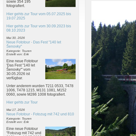
sowie 354 195
fotografiert.
Hier gehts zur Tour vom 05.07.2025 bis
19.07.2025
Hier gehts zur Tour vom 30.09.2023 bis
08.10.2023
Mai 30, 2026
Neue Fototour - Das Fest "140 let
Šenovky"
Kategorie: Touren
Erstellt von: Erik
Eine neue Fototour
'Das Fest "140 let
Šenovky"' vom
30.05.2026 ist
verfügbar.
Unter anderem wurden T211 0533, T478
1006, T478 1215, M131 1081, M152
0060, sowie M286 1008 fotografiert.
Hier gehts zur Tour
Mai 17, 2026
Neue Fototour - Fotozug mit 742 und 810
Kategorie: Touren
Erstellt von: Erik
Eine neue Fototour
"Fotozug mit 742 und