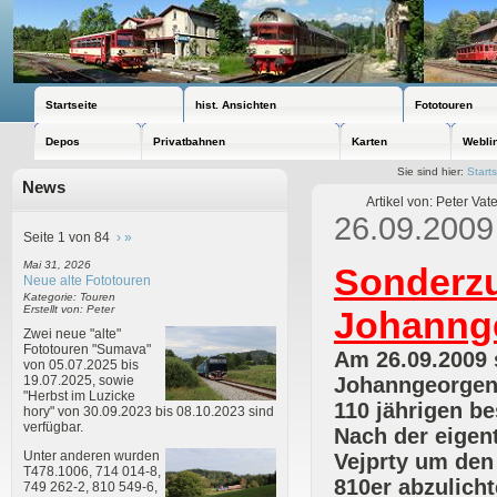
Startseite
hist. Ansichten
Fototouren
Depos
Privatbahnen
Karten
Webli
Sie sind hier:
Starts
News
Artikel von: Peter Va
26.09.2009
Seite 1 von 84
›
»
Mai 31, 2026
Sonderzu
Neue alte Fototouren
Kategorie: Touren
Erstellt von: Peter
Johanng
Zwei neue "alte"
Fototouren "Sumava"
Am 26.09.2009 s
von 05.07.2025 bis
Johanngeorgens
19.07.2025, sowie
"Herbst im Luzicke
110 jährigen b
hory" von 30.09.2023 bis 08.10.2023 sind
verfügbar.
Nach der eigent
Unter anderen wurden
Vejprty um den
T478.1006, 714 014-8,
810er abzulicht
749 262-2, 810 549-6,