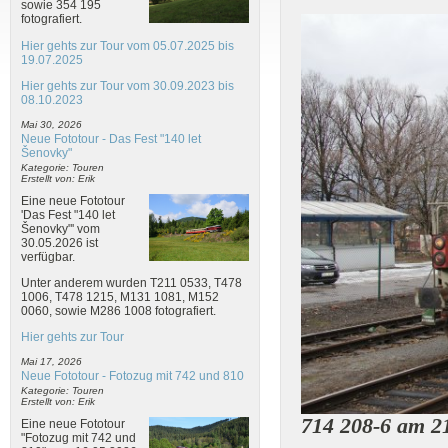
sowie 354 195
fotografiert.
Hier gehts zur Tour vom 05.07.2025 bis
19.07.2025
Hier gehts zur Tour vom 30.09.2023 bis
08.10.2023
Mai 30, 2026
Neue Fototour - Das Fest "140 let
Šenovky"
Kategorie: Touren
Erstellt von: Erik
Eine neue Fototour
'Das Fest "140 let
Šenovky"' vom
30.05.2026 ist
verfügbar.
Unter anderem wurden T211 0533, T478
1006, T478 1215, M131 1081, M152
0060, sowie M286 1008 fotografiert.
Hier gehts zur Tour
Mai 17, 2026
Neue Fototour - Fotozug mit 742 und 810
Kategorie: Touren
Erstellt von: Erik
714 208-6 am 2
Eine neue Fototour
"Fotozug mit 742 und