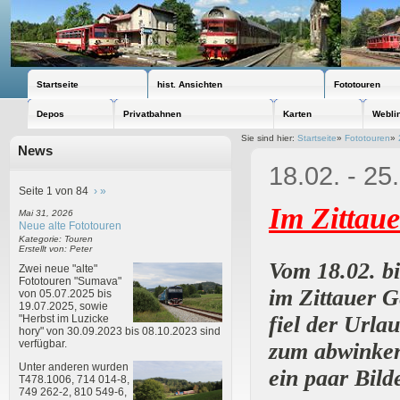
Startseite
hist. Ansichten
Fototouren
Depos
Privatbahnen
Karten
Webli
Sie sind hier:
Startseite
»
Fototouren
»
News
18.02. - 25
Seite 1 von 84
›
»
Im Zittau
Mai 31, 2026
Neue alte Fototouren
Kategorie: Touren
Erstellt von: Peter
Vom 18.02. bi
Zwei neue "alte"
Fototouren "Sumava"
im Zittauer G
von 05.07.2025 bis
19.07.2025, sowie
fiel der
Urlau
"Herbst im Luzicke
hory" von 30.09.2023 bis 08.10.2023 sind
verfügbar.
zum abwinken
Unter anderen wurden
ein paar Bild
T478.1006, 714 014-8,
749 262-2, 810 549-6,