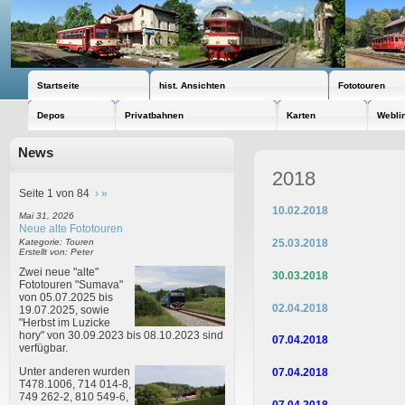
Startseite
hist. Ansichten
Fototouren
Depos
Privatbahnen
Karten
Webli
News
2018
Seite 1 von 84
›
»
10.02.201
Mai 31, 2026
Neue alte Fototouren
25.03.2018
Kategorie: Touren
Erstellt von: Peter
Zwei neue "alte"
30.03.2018
Fototouren "Sumava"
von 05.07.2025 bis
02.04.2018
19.07.2025, sowie
"Herbst im Luzicke
hory" von 30.09.2023 bis 08.10.2023 sind
07.04.2018
verfügbar.
Unter anderen wurden
07.04.2018
T478.1006, 714 014-8,
749 262-2, 810 549-6,
07.04.2018