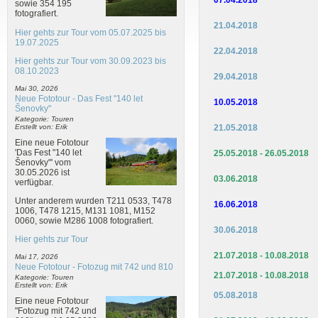
sowie 354 195
fotografiert.
21.04.2018
Hier gehts zur Tour vom 05.07.2025 bis
19.07.2025
22.04.2018
Hier gehts zur Tour vom 30.09.2023 bis
08.10.2023
29.04.2018
Mai 30, 2026
Neue Fototour - Das Fest "140 let
10.05.2018
Šenovky"
Kategorie: Touren
21.05.2018
Erstellt von: Erik
Eine neue Fototour
'Das Fest "140 let
25.05.2018 - 26.05.2018
Šenovky"' vom
30.05.2026 ist
03.06.2018
verfügbar.
Unter anderem wurden T211 0533, T478
16.06.2018
1006, T478 1215, M131 1081, M152
0060, sowie M286 1008 fotografiert.
30.06.2018
Hier gehts zur Tour
21.07.2018 - 10.08.2018
Mai 17, 2026
Neue Fototour - Fotozug mit 742 und 810
21.07.2018 - 10.08.2018
Kategorie: Touren
Erstellt von: Erik
05.08.2018
Eine neue Fototour
"Fotozug mit 742 und