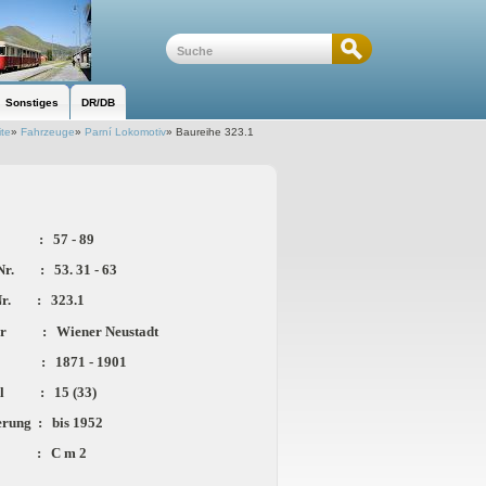
Sonstiges
DR/DB
ite
»
Fahrzeuge
»
Parní Lokomotiv
»
Baureihe 323.1
: 57 - 89
r. : 53. 31 - 63
r. : 323.1
er : Wiener Neustadt
 : 1871 - 1901
hl : 15 (33)
ung : bis 1952
 : C m 2