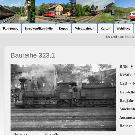
Fahrzeuge
Strecken/Bahnhöfe
Depos
Privatbahnen
Karten
Weblinks
Sie sind hier:
Startse
Baureihe 323.1
BNB V 
KkStB - N
CSD - N
Herstell
Baujahr
Stückza
Ausmuster
Bauart
Hg. max. : 50 km/h