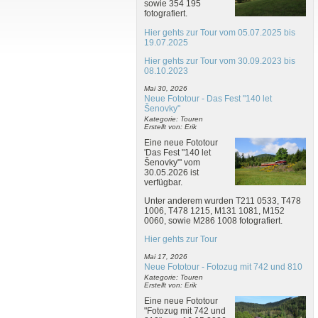
sowie 354 195
fotografiert.
Hier gehts zur Tour vom 05.07.2025 bis
19.07.2025
Hier gehts zur Tour vom 30.09.2023 bis
08.10.2023
Mai 30, 2026
Neue Fototour - Das Fest "140 let
Šenovky"
Kategorie: Touren
Erstellt von: Erik
Eine neue Fototour
'Das Fest "140 let
Šenovky"' vom
30.05.2026 ist
verfügbar.
Unter anderem wurden T211 0533, T478
1006, T478 1215, M131 1081, M152
0060, sowie M286 1008 fotografiert.
Hier gehts zur Tour
Mai 17, 2026
Neue Fototour - Fotozug mit 742 und 810
Kategorie: Touren
Erstellt von: Erik
Eine neue Fototour
"Fotozug mit 742 und