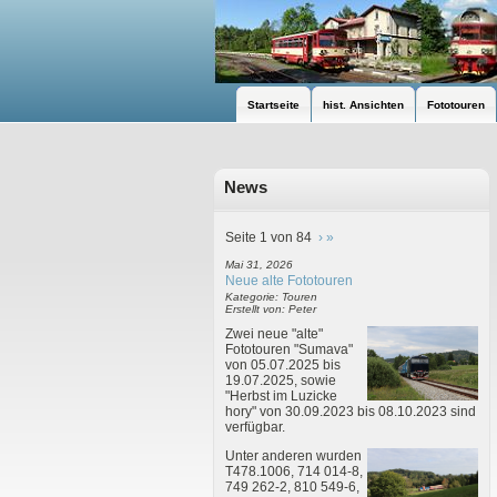
Startseite
hist. Ansichten
Fototouren
News
Seite 1 von 84
›
»
Mai 31, 2026
Neue alte Fototouren
Kategorie: Touren
Erstellt von: Peter
Zwei neue "alte"
Fototouren "Sumava"
von 05.07.2025 bis
19.07.2025, sowie
"Herbst im Luzicke
hory" von 30.09.2023 bis 08.10.2023 sind
verfügbar.
Unter anderen wurden
T478.1006, 714 014-8,
749 262-2, 810 549-6,