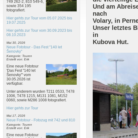
749 262-2, 810 549-6,
Und am Abreis
sowie 354 195
fotografiert.
nach
Hier gehts zur Tour vom 05.07.2025 bis
Volary, in Per
19.07.2025
Unser letztes 
Hier gehts zur Tour vom 30.09.2023 bis
in
08.10.2023
Kubova Hut.
Mai 30, 2026
Neue Fototour - Das Fest "140 let
Šenovky"
Kategorie: Touren
Erstellt von: Erik
Eine neue Fototour
'Das Fest "140 let
Šenovky"' vom
30.05.2026 ist
verfügbar.
Unter anderem wurden T211 0533, T478
1006, T478 1215, M131 1081, M152
0060, sowie M286 1008 fotografiert.
Hier gehts zur Tour
Mai 17, 2026
Neue Fototour - Fotozug mit 742 und 810
Kategorie: Touren
Erstellt von: Erik
Eine neue Fototour