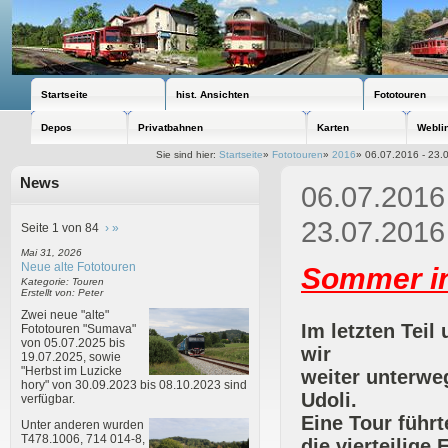
Startseite
hist. Ansichten
Fototouren
Depos
Privatbahnen
Karten
Webli
Sie sind hier:
Startseite
»
Fototouren
»
2016
»
06.07.2016 - 23.0
News
06.07.2016
23.07.2016 
Seite 1 von 84
›
»
Mai 31, 2026
Neue alte Fototouren
Sommer i
Kategorie: Touren
Erstellt von: Peter
Zwei neue "alte"
Im letzten Teil
Fototouren "Sumava"
von 05.07.2025 bis
wir
19.07.2025, sowie
"Herbst im Luzicke
weiter unterwe
hory" von 30.09.2023 bis 08.10.2023 sind
Udoli.
verfügbar.
Eine Tour führ
Unter anderen wurden
T478.1006, 714 014-8,
die vierteilige 