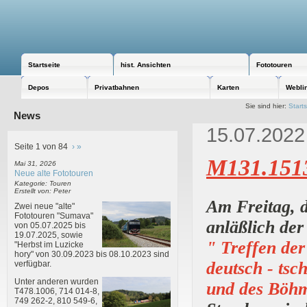
Startseite
hist. Ansichten
Fototouren
Depos
Privatbahnen
Karten
Webli
Sie sind hier:
Starts
News
15.07.2022
Seite 1 von 84
›
»
M131.1513
Mai 31, 2026
Neue alte Fototouren
Kategorie: Touren
Erstellt von: Peter
Am Freitag, 
Zwei neue "alte"
Fototouren "Sumava"
anläßlich der
von 05.07.2025 bis
19.07.2025, sowie
" Treffen de
"Herbst im Luzicke
hory" von 30.09.2023 bis 08.10.2023 sind
deutsch - tsc
verfügbar.
Unter anderen wurden
und des Böhm
T478.1006, 714 014-8,
749 262-2, 810 549-6,