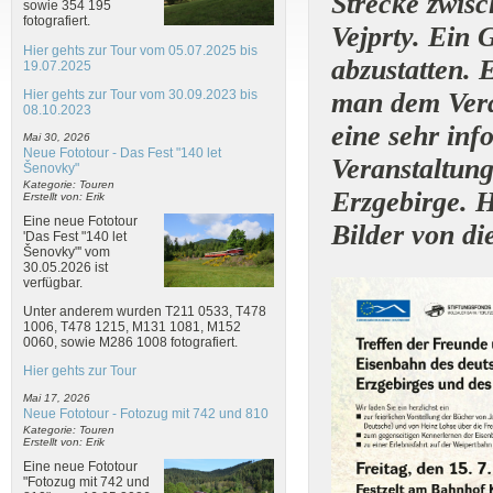
Strecke zwis
sowie 354 195
fotografiert.
Vejprty. Ein
Hier gehts zur Tour vom 05.07.2025 bis
abzustatten. 
19.07.2025
man dem Veran
Hier gehts zur Tour vom 30.09.2023 bis
08.10.2023
eine sehr inf
Mai 30, 2026
Neue Fototour - Das Fest "140 let
Veranstaltung
Šenovky"
Kategorie: Touren
Erzgebirge. H
Erstellt von: Erik
Eine neue Fototour
Bilder von di
'Das Fest "140 let
Šenovky"' vom
30.05.2026 ist
verfügbar.
Unter anderem wurden T211 0533, T478
1006, T478 1215, M131 1081, M152
0060, sowie M286 1008 fotografiert.
Hier gehts zur Tour
Mai 17, 2026
Neue Fototour - Fotozug mit 742 und 810
Kategorie: Touren
Erstellt von: Erik
Eine neue Fototour
"Fotozug mit 742 und