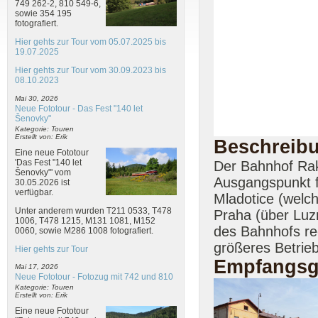
749 262-2, 810 549-6,
sowie 354 195
fotografiert.
Hier gehts zur Tour vom 05.07.2025 bis
19.07.2025
Hier gehts zur Tour vom 30.09.2023 bis
08.10.2023
Mai 30, 2026
Neue Fototour - Das Fest "140 let
Šenovky"
Kategorie: Touren
Erstellt von: Erik
Beschreib
Eine neue Fototour
'Das Fest "140 let
Der Bahnhof Rako
Šenovky"' vom
Ausgangspunkt f
30.05.2026 ist
verfügbar.
Mladotice (welch
Unter anderem wurden T211 0533, T478
Praha (über Luz
1006, T478 1215, M131 1081, M152
des Bahnhofs rec
0060, sowie M286 1008 fotografiert.
größeres Betrie
Hier gehts zur Tour
Empfangsg
Mai 17, 2026
Neue Fototour - Fotozug mit 742 und 810
Kategorie: Touren
Erstellt von: Erik
Eine neue Fototour