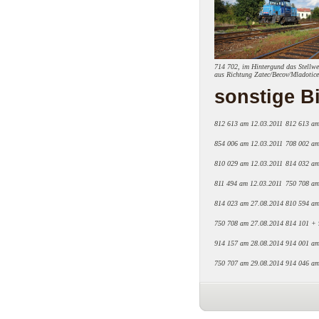
714 702, im Hintergund das Stellwe
aus Richtung Zatec/Becov/Mladotic
sonstige Bi
812 613 am 12.03.2011
812 613 am
854 006 am 12.03.2011
708 002 am
810 029 am 12.03.2011
814 032 am
811 494 am 12.03.2011
750 708 am
814 023 am 27.08.2014
810 594 am
750 708 am 27.08.2014
814 101 + 
914 157 am 28.08.2014
914 001 am
750 707 am 29.08.2014
914 046 am