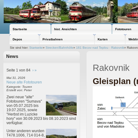
Startseite
hist. Ansichten
Fototouren
Depos
Privatbahnen
Karten
Webli
Sie sind hier:
Startseite
»
Strecken/Bahnhöfe
»
161 Becov nad Teplou - Rakovnik
»
Rakovn
News
Rakovnik
Seite 1 von 84
›
»
Mai 31, 2026
Gleisplan (
Neue alte Fototouren
Kategorie: Touren
Erstellt von: Peter
Zwei neue "alte"
Fototouren "Sumava"
von 05.07.2025 bis
19.07.2025, sowie
"Herbst im Luzicke
hory" von 30.09.2023 bis 08.10.2023 sind
verfügbar.
Unter anderen wurden
T478.1006, 714 014-8,