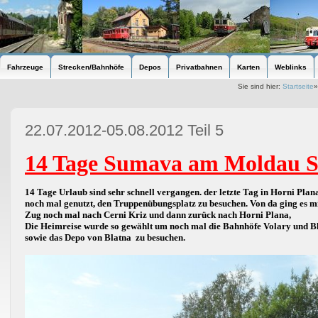
Fahrzeuge
Strecken/Bahnhöfe
Depos
Privatbahnen
Karten
Weblinks
Sie sind hier:
Startseite
22.07.2012-05.08.2012 Teil 5
14 Tage Sumava am Moldau
14 Tage Urlaub sind sehr schnell vergangen. der letzte Tag in Horni Pla
noch mal genutzt, den Truppenübungsplatz zu besuchen. Von da ging es m
Zug noch mal nach Cerni Kriz und dann zurück nach Horni Plana,
Die Heimreise wurde so gewählt um noch mal die Bahnhöfe Volary und B
sowie das Depo von Blatna
zu besuchen.