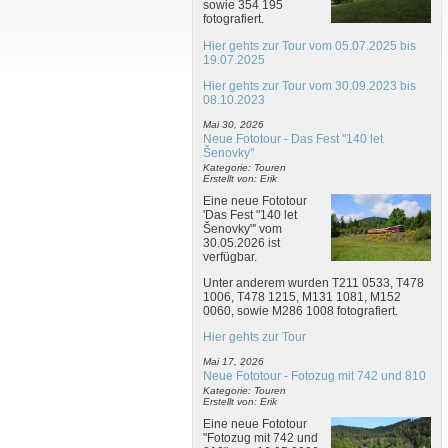
sowie 354 195
fotografiert.
Hier gehts zur Tour vom 05.07.2025 bis
19.07.2025
Hier gehts zur Tour vom 30.09.2023 bis
08.10.2023
Mai 30, 2026
Neue Fototour - Das Fest "140 let
Šenovky"
Kategorie: Touren
Erstellt von: Erik
Eine neue Fototour
'Das Fest "140 let
Šenovky"' vom
30.05.2026 ist
verfügbar.
Unter anderem wurden T211 0533, T478
1006, T478 1215, M131 1081, M152
0060, sowie M286 1008 fotografiert.
Hier gehts zur Tour
Mai 17, 2026
Neue Fototour - Fotozug mit 742 und 810
Kategorie: Touren
Erstellt von: Erik
Eine neue Fototour
"Fotozug mit 742 und