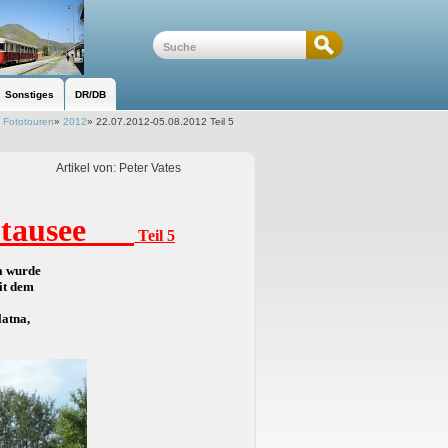
Sonstiges
DR/DB
»
Fototouren
»
2012
»
22.07.2012-05.08.2012 Teil 5
Artikel von: Peter Vates
 Stausee
Teil 5
na wurde
it dem
latna,