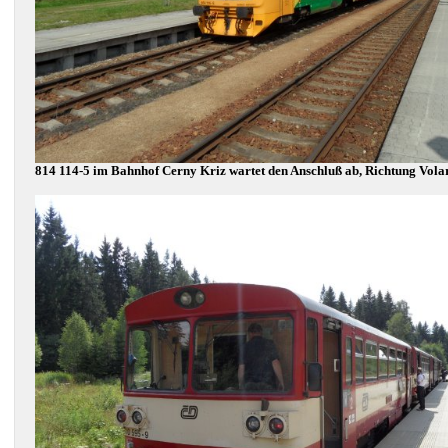
814 114-5 im Bahnhof Cerny Kriz wartet den Anschluß ab, Richtung Vola