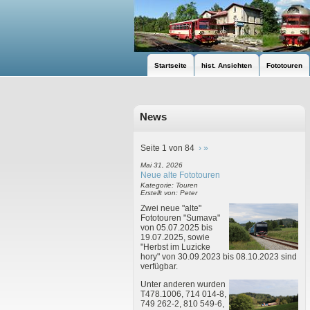
Startseite
hist. Ansichten
Fototouren
News
Seite 1 von 84
›
»
Mai 31, 2026
Neue alte Fototouren
Kategorie: Touren
Erstellt von: Peter
Zwei neue "alte"
Fototouren "Sumava"
von 05.07.2025 bis
19.07.2025, sowie
"Herbst im Luzicke
hory" von 30.09.2023 bis 08.10.2023 sind
verfügbar.
Unter anderen wurden
T478.1006, 714 014-8,
749 262-2, 810 549-6,