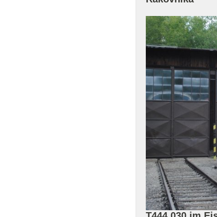
T444 030 im E