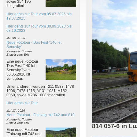
sowie 354 195
fotografiert.
Hier gehts zur Tour vom 05.07.2025 bis
19.07.2025
Hier gehts zur Tour vom 30.09.2023 bis
08.10.2023
Mai 30, 2026
Neue Fototour - Das Fest "140 let
Šenovky"
Kategorie: Touren
Erstellt von: Erik
Eine neue Fototour
'Das Fest "140 let
Šenovky"' vom
30.05.2026 ist
verfügbar.
Unter anderem wurden T211 0533, T478
1006, T478 1215, M131 1081, M152
0060, sowie M286 1008 fotografiert.
Hier gehts zur Tour
Mai 17, 2026
Neue Fototour - Fotozug mit 742 und 810
Kategorie: Touren
Erstellt von: Erik
814 057-6 in L
Eine neue Fototour
"Fotozug mit 742 und