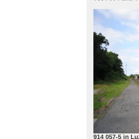
914 057-5 in L