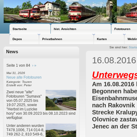
Startseite
hist. Ansichten
Fototouren
Depos
Privatbahnen
Karten
Webli
Sie sind hier:
Starts
News
16.08.2016
Seite 1 von 84
›
»
Unterwegs
Mai 31, 2026
Neue alte Fototouren
Kategorie: Touren
Am 16.08.2016 
Erstellt von: Peter
Begonnen habe 
Zwei neue "alte"
Fototouren "Sumava"
Eisenbahnmuseu
von 05.07.2025 bis
nach Rakovnik 
19.07.2025, sowie
"Herbst im Luzicke
Strecke Kralup
hory" von 30.09.2023 bis 08.10.2023 sind
verfügbar.
Olovnice zasta
Jenec an der S
Unter anderen wurden
T478.1006, 714 014-8,
749 262-2, 810 549-6,