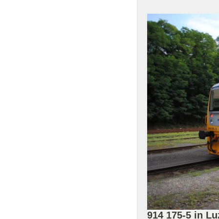
914 175-5 in L