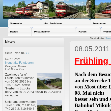
Startseite
hist. Ansichten
Fototouren
Depos
Privatbahnen
Karten
Webli
Sie sind hier:
Start
News
08.05.2011
Seite 1 von 84
›
»
Frühling
Mai 31, 2026
Neue alte Fototouren
Kategorie: Touren
Erstellt von: Peter
Nach dem Besuch
Zwei neue "alte"
Fototouren "Sumava"
an
der Strecke 1
von 05.07.2025 bis
19.07.2025, sowie
von Most über 
"Herbst im Luzicke
08. Mai nicht
hory" von 30.09.2023 bis 08.10.2023 sind
verfügbar.
besser sein und 
Unter anderen wurden
Bahnhof Mikul
T478.1006, 714 014-8,
749 262-2, 810 549-6,