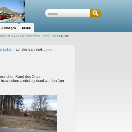
Sonstiges
DR/DB
hnhöfe
»
144 Loket predmesti - Nova Role
»
Loucky
u Lokte
nächster Bahnhof:
Loket
Westlichen Rand des Ortes.
ber inzwischen zurückbgebaut wurden (am