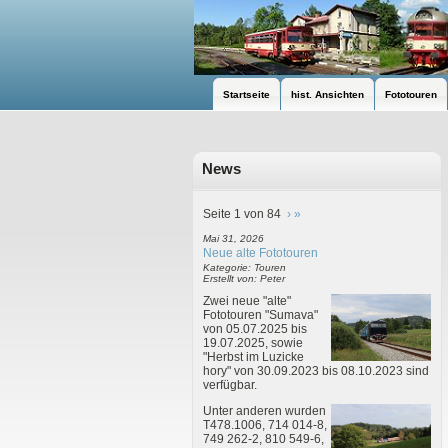
Startseite
hist. Ansichten
Fototouren
News
Seite 1 von 84
›
»
Mai 31, 2026
Neue alte Fototouren
Kategorie: Touren
Erstellt von: Peter
Zwei neue "alte"
Fototouren "Sumava"
von 05.07.2025 bis
19.07.2025, sowie
"Herbst im Luzicke
hory" von 30.09.2023 bis 08.10.2023 sind
verfügbar.
Unter anderen wurden
T478.1006, 714 014-8,
749 262-2, 810 549-6,