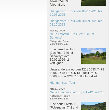
sowie 354 195
fotografiert.
Hier gehts zur Tour vom 05.07.2025 bis
19.07.2025
Hier gehts zur Tour vom 30.09.2023 bis
08.10.2023
Mai 30, 2026
Neue Fototour - Das Fest "140 let
Šenovky"
Kategorie: Touren
Erstellt von: Erik
Eine neue Fototour
'Das Fest "140 let
Šenovky"' vom
30.05.2026 ist
verfügbar.
Unter anderem wurden T211 0533, T478
1006, T478 1215, M131 1081, M152
0060, sowie M286 1008 fotografiert.
Hier gehts zur Tour
Mai 17, 2026
Neue Fototour - Fotozug mit 742 und 810
Kategorie: Touren
Erstellt von: Erik
Eine neue Fototour
"Fotozug mit 742 und