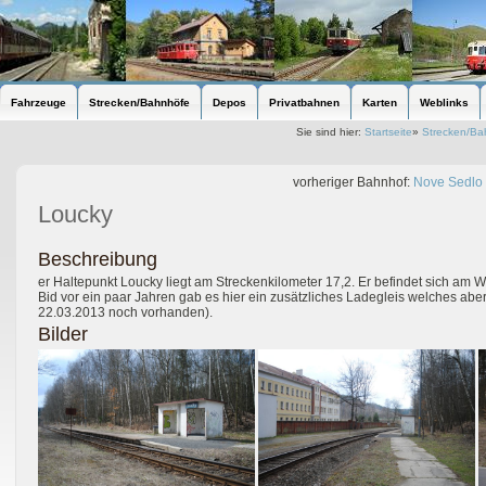
Fahrzeuge
Strecken/Bahnhöfe
Depos
Privatbahnen
Karten
Weblinks
Sie sind hier:
Startseite
»
Strecken/Ba
vorheriger Bahnhof:
Nove Sedlo 
Loucky
Beschreibung
er Haltepunkt Loucky liegt am Streckenkilometer 17,2. Er befindet sich am 
Bid vor ein paar Jahren gab es hier ein zusätzliches Ladegleis welches a
22.03.2013 noch vorhanden).
Bilder