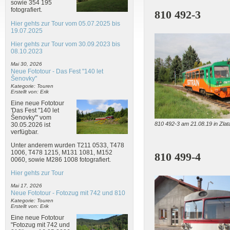
sowie 354 195
fotografiert.
810 492-3
Hier gehts zur Tour vom 05.07.2025 bis
19.07.2025
Hier gehts zur Tour vom 30.09.2023 bis
08.10.2023
Mai 30, 2026
Neue Fototour - Das Fest "140 let
Šenovky"
Kategorie: Touren
Erstellt von: Erik
Eine neue Fototour
'Das Fest "140 let
Šenovky"' vom
810 492-3 am 21.08.19 in Zla
30.05.2026 ist
verfügbar.
Unter anderem wurden T211 0533, T478
1006, T478 1215, M131 1081, M152
810 499-4
0060, sowie M286 1008 fotografiert.
Hier gehts zur Tour
Mai 17, 2026
Neue Fototour - Fotozug mit 742 und 810
Kategorie: Touren
Erstellt von: Erik
Eine neue Fototour
"Fotozug mit 742 und