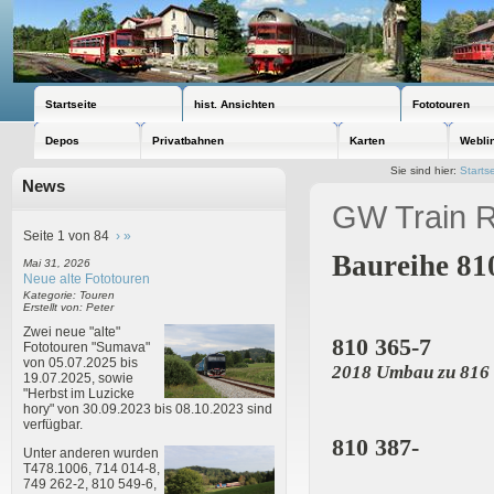
Startseite
hist. Ansichten
Fototouren
Depos
Privatbahnen
Karten
Webli
Sie sind hier:
Startse
News
GW Train R
Seite 1 von 84
›
»
Baureihe 81
Mai 31, 2026
Neue alte Fototouren
Kategorie: Touren
Erstellt von: Peter
Zwei neue "alte"
810 365-7
Fototouren "Sumava"
von 05.07.2025 bis
2018 Umbau zu 816
19.07.2025, sowie
"Herbst im Luzicke
hory" von 30.09.2023 bis 08.10.2023 sind
verfügbar.
810 387-
Unter anderen wurden
T478.1006, 714 014-8,
749 262-2, 810 549-6,