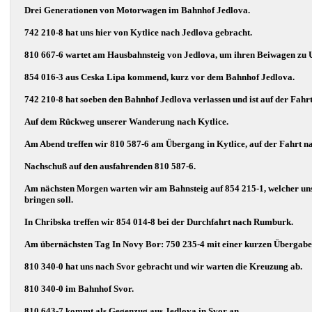
Drei Generationen von Motorwagen im Bahnhof Jedlova.
742 210-8 hat uns hier von Kytlice nach Jedlova gebracht.
810 667-6 wartet am Hausbahnsteig von Jedlova, um ihren Beiwagen zu
854 016-3 aus Ceska Lipa kommend, kurz vor dem Bahnhof Jedlova.
742 210-8 hat soeben den Bahnhof Jedlova verlassen und ist auf der Fahr
Auf dem Rückweg unserer Wanderung nach Kytlice.
Am Abend treffen wir 810 587-6 am Übergang in Kytlice, auf der Fahrt n
Nachschuß auf den ausfahrenden 810 587-6.
Am nächsten Morgen warten wir am Bahnsteig auf 854 215-1, welcher un
bringen soll.
In Chribska treffen wir 854 014-8 bei der Durchfahrt nach Rumburk.
Am übernächsten Tag In Novy Bor: 750 235-4 mit einer kurzen Übergabe
810 340-0 hat uns nach Svor gebracht und wir warten die Kreuzung ab.
810 340-0 im Bahnhof Svor.
810 643-7 kommt als Gegenzug aus Jedlova in Svor an.