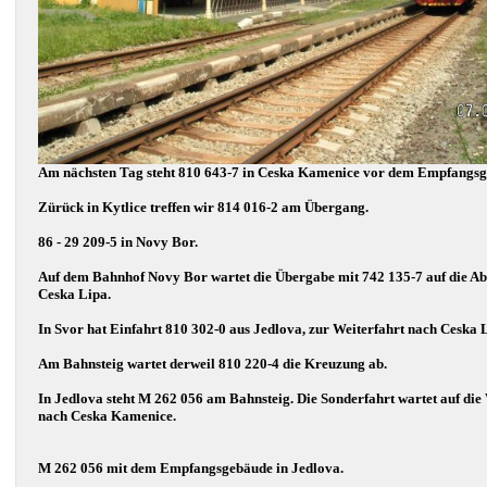
Am nächsten Tag steht 810 643-7 in Ceska Kamenice vor dem Empfangsg
Zürück in Kytlice treffen wir 814 016-2 am Übergang.
86 - 29 209-5 in Novy Bor.
Auf dem Bahnhof Novy Bor wartet die Übergabe mit 742 135-7 auf die Ab
Ceska Lipa.
In Svor hat Einfahrt 810 302-0 aus Jedlova, zur Weiterfahrt nach Ceska 
Am Bahnsteig wartet derweil 810 220-4 die Kreuzung ab.
In Jedlova steht M 262 056 am Bahnsteig. Die Sonderfahrt wartet auf die
nach Ceska Kamenice.
M 262 056 mit dem Empfangsgebäude in Jedlova.