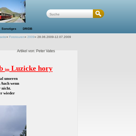
Sonstiges
DR/DB
seite
»
Fototouren
»
2009
»
28.06.2009-12.07.2009
Artikel von: Peter Vates
ub
Luzicke hory
im
al unseren
. Auch wenn
 nicht.
er wieder