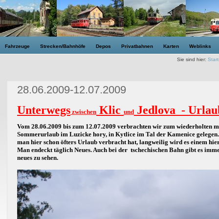
Fahrzeuge
Strecken/Bahnhöfe
Depos
Privatbahnen
Karten
Weblinks
Sie sind hier:
Start
28.06.2009-12.07.2009
Unterwegs
Klic
Jedlova - Urla
zwischen
und
Vom 28.06.2009 bis zum 12.07.2009 verbrachten wir zum wiederholten m
Sommerurlaub im Luzicke hory, in Kytlice im Tal der Kamenice gelegen
man hier schon öfters Urlaub verbracht hat, langweilig wird es einem hier
Man endeckt täglich Neues. Auch bei der tschechischen Bahn gibt es imm
neues zu sehen.