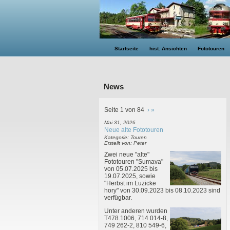
Startseite
hist. Ansichten
Fototouren
News
Seite 1 von 84
›
»
Mai 31, 2026
Neue alte Fototouren
Kategorie: Touren
Erstellt von: Peter
Zwei neue "alte"
Fototouren "Sumava"
von 05.07.2025 bis
19.07.2025, sowie
"Herbst im Luzicke
hory" von 30.09.2023 bis 08.10.2023 sind
verfügbar.
Unter anderen wurden
T478.1006, 714 014-8,
749 262-2, 810 549-6,