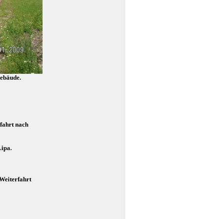
ebäude.
fahrt nach
Lipa.
 W
eiterfahrt