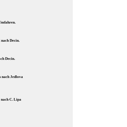
 Umfahren.
t nach Decin.
ach Decin.
s nach Jedlova
 nach C. Lipa