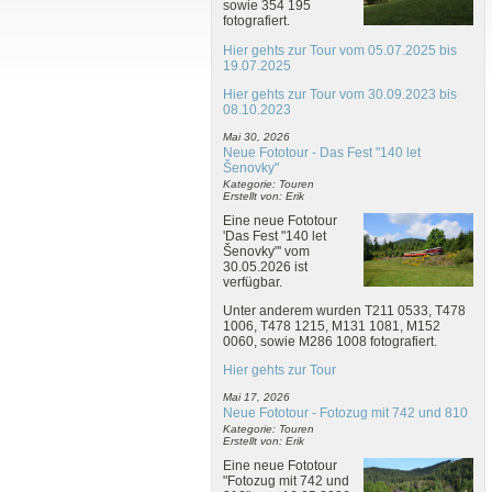
sowie 354 195
fotografiert.
Hier gehts zur Tour vom 05.07.2025 bis
19.07.2025
Hier gehts zur Tour vom 30.09.2023 bis
08.10.2023
Mai 30, 2026
Neue Fototour - Das Fest "140 let
Šenovky"
Kategorie: Touren
Erstellt von: Erik
Eine neue Fototour
'Das Fest "140 let
Šenovky"' vom
30.05.2026 ist
verfügbar.
Unter anderem wurden T211 0533, T478
1006, T478 1215, M131 1081, M152
0060, sowie M286 1008 fotografiert.
Hier gehts zur Tour
Mai 17, 2026
Neue Fototour - Fotozug mit 742 und 810
Kategorie: Touren
Erstellt von: Erik
Eine neue Fototour
"Fotozug mit 742 und