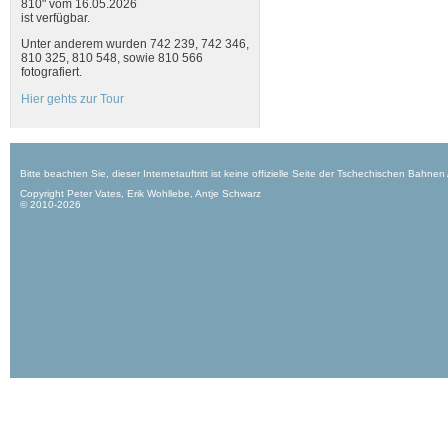
810" vom 16.05.2026
ist verfügbar.
Unter anderem wurden 742 239, 742 346,
810 325, 810 548, sowie 810 566
fotografiert.
Hier gehts zur Tour
Bitte beachten Sie, dieser Internetauftritt ist keine offizielle Seite der Tschechischen Bahnen
Copyright Peter Vates, Erik Wohllebe, Antje Schwarz
© 2010-2026