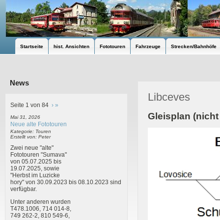
Startseite
hist. Ansichten
Fototouren
Fahrzeuge
Strecken/Bahnhöfe
News
Libceves
Seite 1 von 84
›
»
Gleisplan (nich
Mai 31, 2026
Neue alte Fototouren
Kategorie: Touren
Erstellt von: Peter
Zwei neue "alte"
Fototouren "Sumava"
von 05.07.2025 bis
19.07.2025, sowie
"Herbst im Luzicke
hory" von 30.09.2023 bis 08.10.2023 sind
verfügbar.
Unter anderen wurden
T478.1006, 714 014-8,
749 262-2, 810 549-6,