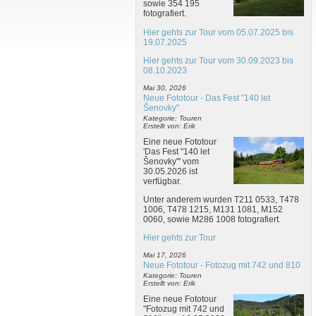
sowie 354 195
fotografiert.
Hier gehts zur Tour vom 05.07.2025 bis
19.07.2025
Hier gehts zur Tour vom 30.09.2023 bis
08.10.2023
Mai 30, 2026
Neue Fototour - Das Fest "140 let
Šenovky"
Kategorie: Touren
Erstellt von: Erik
Eine neue Fototour
'Das Fest "140 let
Šenovky"' vom
30.05.2026 ist
verfügbar.
Unter anderem wurden T211 0533, T478
1006, T478 1215, M131 1081, M152
0060, sowie M286 1008 fotografiert.
Hier gehts zur Tour
Mai 17, 2026
Neue Fototour - Fotozug mit 742 und 810
Kategorie: Touren
Erstellt von: Erik
Eine neue Fototour
"Fotozug mit 742 und