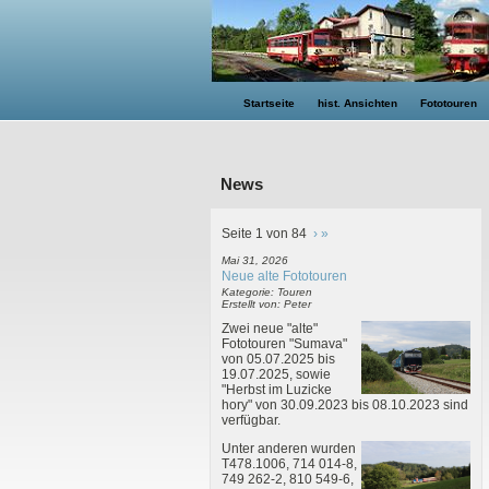
Startseite
hist. Ansichten
Fototouren
News
Seite 1 von 84
›
»
Mai 31, 2026
Neue alte Fototouren
Kategorie: Touren
Erstellt von: Peter
Zwei neue "alte"
Fototouren "Sumava"
von 05.07.2025 bis
19.07.2025, sowie
"Herbst im Luzicke
hory" von 30.09.2023 bis 08.10.2023 sind
verfügbar.
Unter anderen wurden
T478.1006, 714 014-8,
749 262-2, 810 549-6,