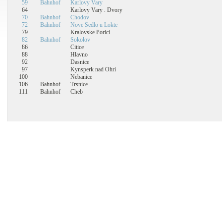
59
Bahnhof
Karlovy Vary
64
Karlovy Vary . Dvory
70
Bahnhof
Chodov
72
Bahnhof
Nove Sedlo u Lokte
79
Kralovske Porici
82
Bahnhof
Sokolov
86
Citice
88
Hlavno
92
Dasnice
97
Kynsperk nad Ohri
100
Nebanice
106
Bahnhof
Trsnice
111
Bahnhof
Cheb