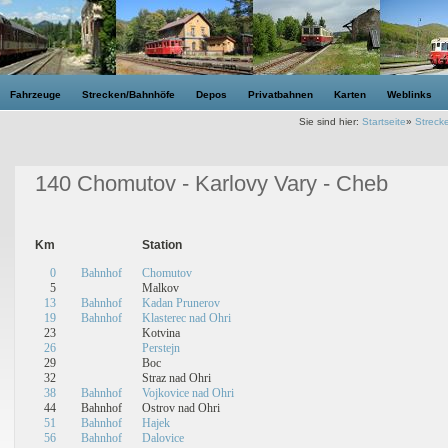
Fahrzeuge
Strecken/Bahnhöfe
Depos
Privatbahnen
Karten
Weblinks
Sie sind hier:
Startseite
»
Streck
140 Chomutov - Karlovy Vary - Cheb
Km
Station
0
Bahnhof
Chomutov
5
Malkov
13
Bahnhof
Kadan Prunerov
19
Bahnhof
Klasterec nad Ohri
23
Kotvina
26
Perstejn
29
Boc
32
Straz nad Ohri
38
Bahnhof
Vojkovice nad Ohri
44
Bahnhof
Ostrov nad Ohri
51
Bahnhof
Hajek
56
Bahnhof
Dalovice