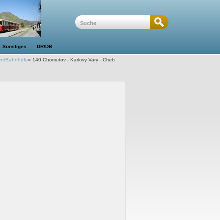
Sonstiges
DR/DB
en/Bahnhöfe
»
140 Chomutov - Karlovy Vary - Cheb