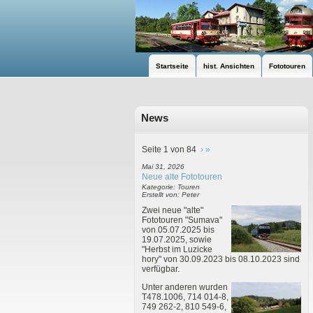
Startseite
hist. Ansichten
Fototouren
News
Seite 1 von 84
›
»
Mai 31, 2026
Neue alte Fototouren
Kategorie: Touren
Erstellt von: Peter
Zwei neue "alte"
Fototouren "Sumava"
von 05.07.2025 bis
19.07.2025, sowie
"Herbst im Luzicke
hory" von 30.09.2023 bis 08.10.2023 sind
verfügbar.
Unter anderen wurden
T478.1006, 714 014-8,
749 262-2, 810 549-6,