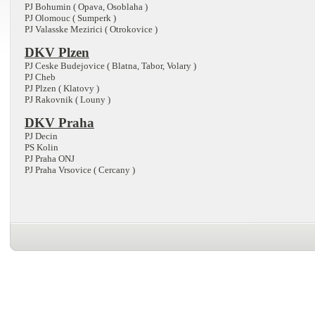
PJ Bohumin ( Opava, Osoblaha )
PJ Olomouc ( Sumperk )
PJ Valasske Mezirici ( Otrokovice )
DKV Plzen
PJ Ceske Budejovice ( Blatna, Tabor, Volary )
PJ Cheb
PJ Plzen ( Klatovy )
PJ Rakovnik ( Louny )
DKV Praha
PJ Decin
PS Kolin
PJ Praha ONJ
PJ Praha Vrsovice ( Cercany )