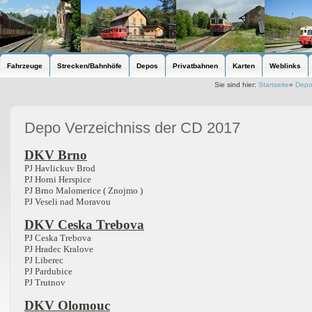
Fahrzeuge
Strecken/Bahnhöfe
Depos
Privatbahnen
Karten
Weblinks
Sie sind hier:
Startseite
»
Dep
Depo Verzeichniss der CD 2017
DKV Brno
PJ Havlickuv Brod
PJ Horni Herspice
PJ Brno Malomerice ( Znojmo )
PJ Veseli nad Moravou
DKV Ceska Trebova
PJ Ceska Trebova
PJ Hradec Kralove
PJ Liberec
PJ Pardubice
PJ Trutnov
DKV Olomouc