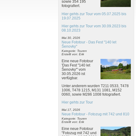
sowie 354 195
fotografiert.
Hier gehts zur Tour vom 05.07.2025 bis
19.07.2025
Hier gehts zur Tour vom 30.09.2023 bis
08.10.2023
Mai 30, 2026
Neue Fototour - Das Fest "140 let
Šenovky"
Kategorie: Touren
Erstellt von: Erik
Eine neue Fototour
'Das Fest "140 let
Šenovky"' vom
30.05.2026 ist
verfügbar.
Unter anderem wurden T211 0533, T478
1006, T478 1215, M131 1081, M152
0060, sowie M286 1008 fotografiert.
Hier gehts zur Tour
Mai 17, 2026
Neue Fototour - Fotozug mit 742 und 810
Kategorie: Touren
Erstellt von: Erik
Eine neue Fototour
"Fotozug mit 742 und