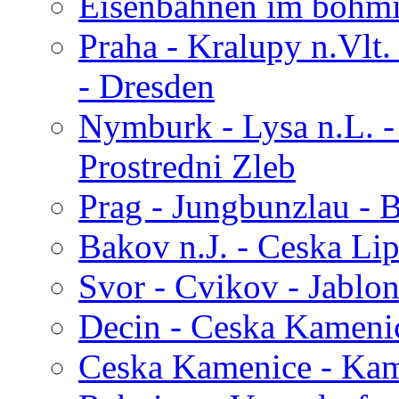
Eisenbahnen im böhmi
Praha - Kralupy n.Vlt.
- Dresden
Nymburk - Lysa n.L. - 
Prostredni Zleb
Prag - Jungbunzlau - 
Bakov n.J. - Ceska Lip
Svor - Cvikov - Jablon
Decin - Ceska Kameni
Ceska Kamenice - Kam