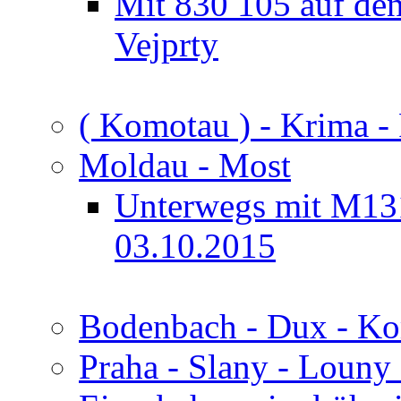
Mit 830 105 auf de
Vejprty
( Komotau ) - Krima -
Moldau - Most
Unterwegs mit M13
03.10.2015
Bodenbach - Dux - K
Praha - Slany - Louny