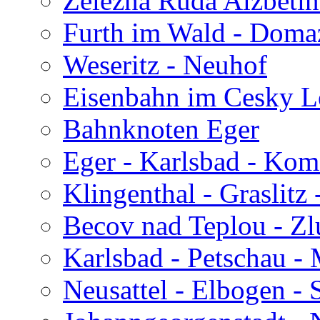
Zelezna Ruda Alzbetin
Furth im Wald - Domaz
Weseritz - Neuhof
Eisenbahn im Cesky L
Bahnknoten Eger
Eger - Karlsbad - Ko
Klingenthal - Graslitz
Becov nad Teplou - Zl
Karlsbad - Petschau -
Neusattel - Elbogen -