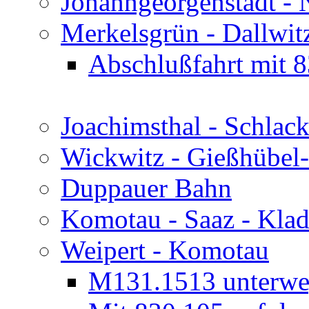
Johanngeorgenstadt -
Merkelsgrün - Dallwit
Abschlußfahrt mit 
Joachimsthal - Schlac
Wickwitz - Gießhübel
Duppauer Bahn
Komotau - Saaz - Klad
Weipert - Komotau
M131.1513 unterweg