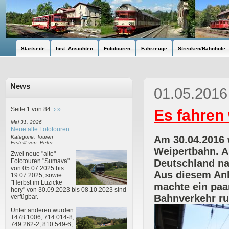
Startseite
hist. Ansichten
Fototouren
Fahrzeuge
Strecken/Bahnhöfe
News
01.05.2016
Seite 1 von 84
›
»
Es fahren
Mai 31, 2026
Neue alte Fototouren
Am 30.04.2016 
Kategorie: Touren
Erstellt von: Peter
Weipertbahn. A
Zwei neue "alte"
Deutschland na
Fototouren "Sumava"
von 05.07.2025 bis
Aus diesem Anl
19.07.2025, sowie
"Herbst im Luzicke
machte ein paar
hory" von 30.09.2023 bis 08.10.2023 sind
Bahnverkehr r
verfügbar.
Unter anderen wurden
T478.1006, 714 014-8,
749 262-2, 810 549-6,