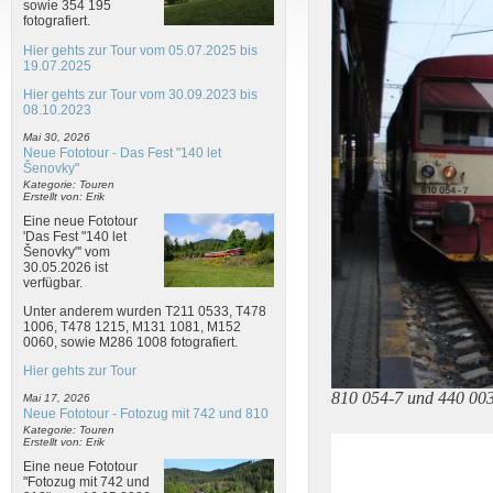
sowie 354 195
fotografiert.
Hier gehts zur Tour vom 05.07.2025 bis
19.07.2025
Hier gehts zur Tour vom 30.09.2023 bis
08.10.2023
Mai 30, 2026
Neue Fototour - Das Fest "140 let
Šenovky"
Kategorie: Touren
Erstellt von: Erik
Eine neue Fototour
'Das Fest "140 let
Šenovky"' vom
30.05.2026 ist
verfügbar.
Unter anderem wurden T211 0533, T478
1006, T478 1215, M131 1081, M152
0060, sowie M286 1008 fotografiert.
Hier gehts zur Tour
810 054-7 und 440 00
Mai 17, 2026
Neue Fototour - Fotozug mit 742 und 810
Kategorie: Touren
Erstellt von: Erik
Eine neue Fototour
"Fotozug mit 742 und