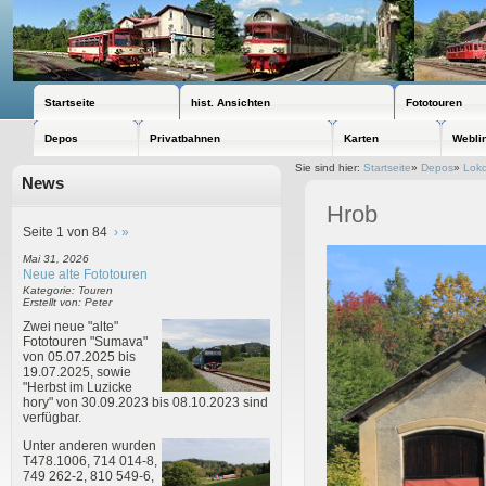
Startseite
hist. Ansichten
Fototouren
Depos
Privatbahnen
Karten
Webli
Sie sind hier:
Startseite
»
Depos
»
Lokd
News
Hrob
Seite 1 von 84
›
»
Mai 31, 2026
Neue alte Fototouren
Kategorie: Touren
Erstellt von: Peter
Zwei neue "alte"
Fototouren "Sumava"
von 05.07.2025 bis
19.07.2025, sowie
"Herbst im Luzicke
hory" von 30.09.2023 bis 08.10.2023 sind
verfügbar.
Unter anderen wurden
T478.1006, 714 014-8,
749 262-2, 810 549-6,