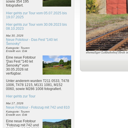
sowie 354 195
fotografiert.
Hier gehts zur Tour vom 05.07.2025 bis
19.07.2025
Hier gehts zur Tour vom 30.09.2023 bis
08.10.2023
Mai 30, 2026
Neue Fototour - Das Fest "140 let
Šenovky"
Kategorie: Touren
Erstellt von: Erik
ehemaliger Lokbahnhof Hrob i
Eine neue Fototour
'Das Fest "140 let
Šenovky"' vom
30.05.2026 ist
verfügbar.
Unter anderem wurden T211 0533, T478
1006, T478 1215, M131 1081, M152
0060, sowie M286 1008 fotografiert.
Hier gehts zur Tour
Mai 17, 2026
Neue Fototour - Fotozug mit 742 und 810
Kategorie: Touren
Erstellt von: Erik
Eine neue Fototour
"Fotozug mit 742 und