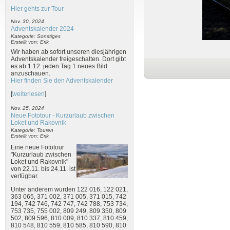
Hier gehts zur Tour
Nov. 30, 2024
Adventskalender 2024
Kategorie: Sonstiges
Erstellt von: Erik
Wir haben ab sofort unseren diesjährigen
Adventskalender freigeschalten. Dort gibt
es ab 1.12. jeden Tag 1 neues Bild
anzuschauen.
Hier finden Sie den Adventskalender
[
weiterlesen
]
Nov. 25, 2024
Neue Fototour - Kurzurlaub zwischen
Loket und Rakovnik
Kategorie: Touren
Erstellt von: Erik
Eine neue Fototour
"Kurzurlaub zwischen
Loket und Rakovnik"
von 22.11. bis 24.11. ist
verfügbar.
Unter anderem wurden 122 016, 122 021,
363 065, 371 002, 371 005, 371 015, 742
194, 742 746, 742 747, 742 788, 753 734,
753 735, 755 002, 809 249, 809 350, 809
502, 809 596, 810 009, 810 337, 810 459,
810 548, 810 559, 810 585, 810 590, 810