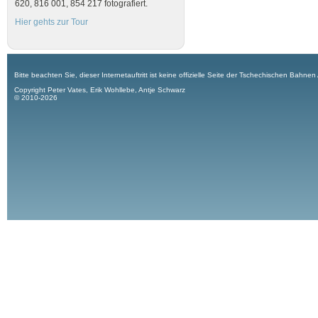
620, 816 001, 854 217 fotografiert.
Hier gehts zur Tour
Bitte beachten Sie, dieser Internetauftritt ist keine offizielle Seite der Tschechischen Bahnen
Copyright Peter Vates, Erik Wohllebe, Antje Schwarz
© 2010-2026