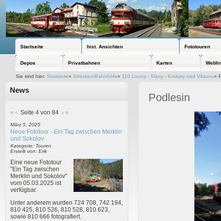
Startseite
hist. Ansichten
Fototouren
Depos
Privatbahnen
Karten
Webli
Sie sind hier:
Startseite
»
Strecken/Bahnhöfe
»
110 Louny - Slany - Kralupy nad Vltavou
»
P
News
Podlesin
«
‹
Seite 4 von 84
›
»
März 5, 2025
Neue Fototour - Ein Tag zwischen Merklin
und Sokolov
Kategorie: Touren
Erstellt von: Erik
Eine neue Fototour
"Ein Tag zwischen
Merklin und Sokolov"
vom 05.03.2025 ist
verfügbar.
Unter anderem wurden 724 708, 742 194,
810 425, 810 526, 810 528, 810 623,
sowie 810 666 fotografiert.