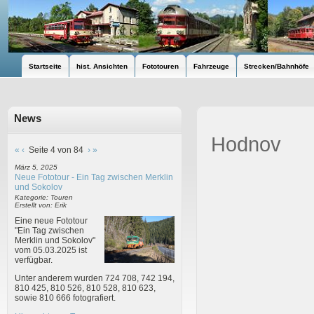
Startseite
hist. Ansichten
Fototouren
Fahrzeuge
Strecken/Bahnhöfe
News
Hodnov
«
‹
Seite 4 von 84
›
»
März 5, 2025
Neue Fototour - Ein Tag zwischen Merklin
und Sokolov
Kategorie: Touren
Erstellt von: Erik
Eine neue Fototour
"Ein Tag zwischen
Merklin und Sokolov"
vom 05.03.2025 ist
verfügbar.
Unter anderem wurden 724 708, 742 194,
810 425, 810 526, 810 528, 810 623,
sowie 810 666 fotografiert.