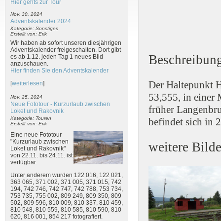
Hier gehts zur Tour
Nov. 30, 2024
810 510-
Adventskalender 2024
Kategorie: Sonstiges
Erstellt von: Erik
Wir haben ab sofort unseren diesjährigen
Adventskalender freigeschalten. Dort gibt
Beschreibun
es ab 1.12. jeden Tag 1 neues Bild
anzuschauen.
Hier finden Sie den Adventskalender
Der Haltepunkt H
[
weiterlesen
]
53,555, in einer
Nov. 25, 2024
Neue Fototour - Kurzurlaub zwischen
früher Langenbru
Loket und Rakovnik
Kategorie: Touren
befindet sich in
Erstellt von: Erik
Eine neue Fototour
"Kurzurlaub zwischen
weitere Bilde
Loket und Rakovnik"
von 22.11. bis 24.11. ist
verfügbar.
Unter anderem wurden 122 016, 122 021,
363 065, 371 002, 371 005, 371 015, 742
194, 742 746, 742 747, 742 788, 753 734,
753 735, 755 002, 809 249, 809 350, 809
502, 809 596, 810 009, 810 337, 810 459,
810 548, 810 559, 810 585, 810 590, 810
620, 816 001, 854 217 fotografiert.