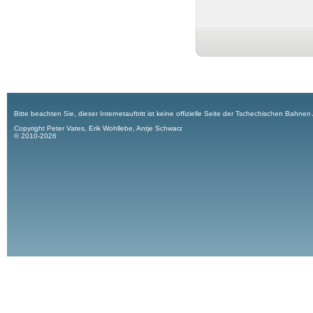
Bitte beachten Sie, dieser Internetauftritt ist keine offizielle Seite der Tschechischen Bahnen
Copyright Peter Vates, Erik Wohllebe, Antje Schwarz
© 2010-2026