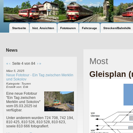
Startseite
hist. Ansichten
Fototouren
Fahrzeuge
Strecken/Bahnhöfe
News
Most
«
‹
Seite 4 von 84
›
»
März 5, 2025
Gleisplan (
Neue Fototour - Ein Tag zwischen Merklin
und Sokolov
Kategorie: Touren
Erstellt von: Erik
Eine neue Fototour
"Ein Tag zwischen
Merklin und Sokolov"
vom 05.03.2025 ist
verfügbar.
Unter anderem wurden 724 708, 742 194,
810 425, 810 526, 810 528, 810 623,
sowie 810 666 fotografiert.