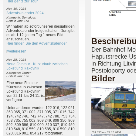
Hier gehts zur Tour
Nov. 30, 2024
Adventskalender 2024
Kategorie: Sonstiges
Erstellt von: Erik
Wir haben ab sofort unseren diesjährigen
Adventskalender freigeschalten. Dort gibt
es ab 1.12. jeden Tag 1 neues Bild
Beschreib
anzuschauen.
Hier finden Sie den Adventskalender
Der Bahnhof Most
[
weiterlesen
]
Haputstrecke Us
Nov. 25, 2024
in Richtung Litv
Neue Fototour - Kurzurlaub zwischen
Loket und Rakovnik
Postoloporty ode
Kategorie: Touren
Bilder
Erstellt von: Erik
Eine neue Fototour
"Kurzurlaub zwischen
Loket und Rakovnik"
von 22.11. bis 24.11. ist
verfügbar.
Unter anderem wurden 122 016, 122 021,
363 065, 371 002, 371 005, 371 015, 742
194, 742 746, 742 747, 742 788, 753 734,
753 735, 755 002, 809 249, 809 350, 809
502, 809 596, 810 009, 810 337, 810 459,
810 548, 810 559, 810 585, 810 590, 810
163 099 am 09.02.2008
620, 816 001, 854 217 fotografiert.