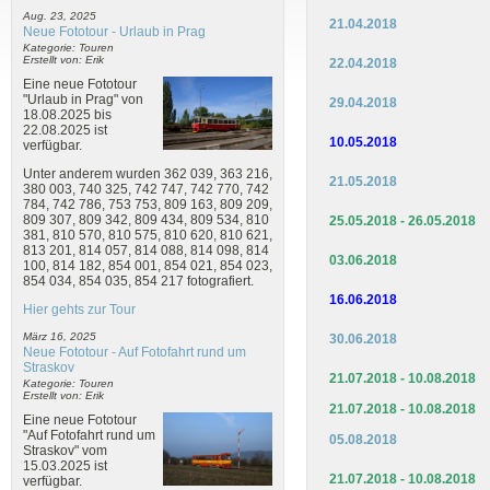
Aug. 23, 2025
21.04.2018
Neue Fototour - Urlaub in Prag
Kategorie: Touren
Erstellt von: Erik
22.04.2018
Eine neue Fototour
"Urlaub in Prag" von
29.04.2018
18.08.2025 bis
22.08.2025 ist
10.05.2018
verfügbar.
Unter anderem wurden 362 039, 363 216,
21.05.2018
380 003, 740 325, 742 747, 742 770, 742
784, 742 786, 753 753, 809 163, 809 209,
809 307, 809 342, 809 434, 809 534, 810
25.05.2018 - 26.05.2018
381, 810 570, 810 575, 810 620, 810 621,
813 201, 814 057, 814 088, 814 098, 814
03.06.2018
100, 814 182, 854 001, 854 021, 854 023,
854 034, 854 035, 854 217 fotografiert.
16.06.2018
Hier gehts zur Tour
März 16, 2025
30.06.2018
Neue Fototour - Auf Fotofahrt rund um
Straskov
21.07.2018 - 10.08.2018
Kategorie: Touren
Erstellt von: Erik
21.07.2018 - 10.08.2018
Eine neue Fototour
"Auf Fotofahrt rund um
05.08.2018
Straskov" vom
15.03.2025 ist
21.07.2018 - 10.08.2018
verfügbar.