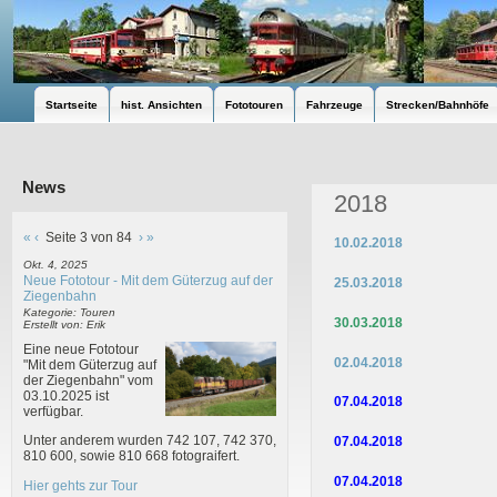
Startseite
hist. Ansichten
Fototouren
Fahrzeuge
Strecken/Bahnhöfe
News
2018
«
‹
Seite 3 von 84
›
»
10.02.201
Okt. 4, 2025
Neue Fototour - Mit dem Güterzug auf der
25.03.2018
Ziegenbahn
Kategorie: Touren
30.03.2018
Erstellt von: Erik
Eine neue Fototour
02.04.2018
"Mit dem Güterzug auf
der Ziegenbahn" vom
03.10.2025 ist
07.04.2018
verfügbar.
Unter anderem wurden 742 107, 742 370,
07.04.2018
810 600, sowie 810 668 fotograifert.
07.04.2018
Hier gehts zur Tour