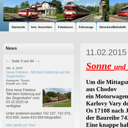
Startseite
hist. Ansichten
Fototouren
Fahrzeuge
Strecken/Bahnhöfe
News
11.02.2015
«
‹
Seite 3 von 84
›
»
Sonne
und
Okt. 4, 2025
Neue Fototour - Mit dem Güterzug auf der
Ziegenbahn
Um die Mittagsze
Kategorie: Touren
Erstellt von: Erik
aus Chodov
Eine neue Fototour
"Mit dem Güterzug auf
ein Motorwagen 
der Ziegenbahn" vom
Karlovy Vary d
03.10.2025 ist
verfügbar.
Os 17108 nach 
Unter anderem wurden 742 107, 742 370,
der Baureihe 74
810 600, sowie 810 668 fotograifert.
Eine knappe hal
Hier gehts zur Tour