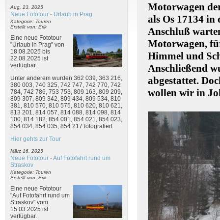
Motorwagen der
Aug. 23, 2025
Neue Fototour - Urlaub in Prag
als Os 17134 in
Kategorie: Touren
Erstellt von: Erik
Anschluß warte
Eine neue Fototour
Motorwagen, für
"Urlaub in Prag" von
18.08.2025 bis
Himmel und Sch
22.08.2025 ist
verfügbar.
Anschließend wu
Unter anderem wurden 362 039, 363 216,
abgestattet. Do
380 003, 740 325, 742 747, 742 770, 742
wollen wir in J
784, 742 786, 753 753, 809 163, 809 209,
809 307, 809 342, 809 434, 809 534, 810
381, 810 570, 810 575, 810 620, 810 621,
813 201, 814 057, 814 088, 814 098, 814
100, 814 182, 854 001, 854 021, 854 023,
854 034, 854 035, 854 217 fotografiert.
Hier gehts zur Tour
März 16, 2025
Neue Fototour - Auf Fotofahrt rund um
Straskov
Kategorie: Touren
Erstellt von: Erik
Eine neue Fototour
"Auf Fotofahrt rund um
Straskov" vom
15.03.2025 ist
verfügbar.