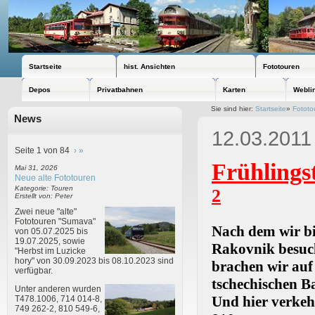
Startseite
hist. Ansichten
Fototouren
Depos
Privatbahnen
Karten
Webli
Sie sind hier:
Startseite
»
Fototo
News
12.03.2011 
Seite 1 von 84
›
»
Frühlings
Mai 31, 2026
Neue alte Fototouren
Kategorie: Touren
2
Erstellt von: Peter
Zwei neue "alte"
Fototouren "Sumava"
Nach dem wir b
von 05.07.2025 bis
19.07.2025, sowie
Rakovnik besuch
"Herbst im Luzicke
hory" von 30.09.2023 bis 08.10.2023 sind
brachen wir auf
verfügbar.
tschechischen B
Unter anderen wurden
Und hier verkeh
T478.1006, 714 014-8,
749 262-2, 810 549-6,