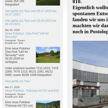
810.
sowie 354 195
fotografiert.
Eigentlich woll
Hier gehts zur Tour vom 05.07.2025 bis
spontanen Ents
19.07.2025
fanden wir uns
Hier gehts zur Tour vom 30.09.2023 bis
08.10.2023
machten wir da
noch in Postolop
Mai 30, 2026
Neue Fototour - Das Fest "140 let
Šenovky"
Kategorie: Touren
Erstellt von: Erik
Eine neue Fototour
'Das Fest "140 let
Šenovky"' vom
30.05.2026 ist
verfügbar.
Unter anderem wurden T211 0533, T478
1006, T478 1215, M131 1081, M152
0060, sowie M286 1008 fotografiert.
Hier gehts zur Tour
Mai 17, 2026
Neue Fototour - Fotozug mit 742 und 810
Kategorie: Touren
Erstellt von: Erik
Eine neue Fototour
"Fotozug mit 742 und