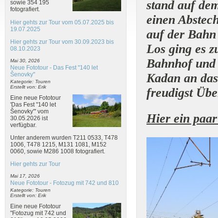
stand auf de
sowie 354 195
fotografiert.
einen Abstech
Hier gehts zur Tour vom 05.07.2025 bis
19.07.2025
auf der Bahn 
Hier gehts zur Tour vom 30.09.2023 bis
Los ging es 
08.10.2023
Bahnhof und 
Mai 30, 2026
Neue Fototour - Das Fest "140 let
Šenovky"
Kadan an das
Kategorie: Touren
Erstellt von: Erik
freudigst Übe
Eine neue Fototour
'Das Fest "140 let
Šenovky"' vom
Hier ein paar
30.05.2026 ist
verfügbar.
Unter anderem wurden T211 0533, T478
1006, T478 1215, M131 1081, M152
0060, sowie M286 1008 fotografiert.
Hier gehts zur Tour
Mai 17, 2026
Neue Fototour - Fotozug mit 742 und 810
Kategorie: Touren
Erstellt von: Erik
Eine neue Fototour
"Fotozug mit 742 und