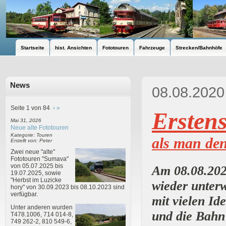
Startseite
hist. Ansichten
Fototouren
Fahrzeuge
Strecken/Bahnhöfe
News
08.08.2020
Seite 1 von 84
›
»
Ersten
Mai 31, 2026
Neue alte Fototouren
Kategorie: Touren
als man de
Erstellt von: Peter
Zwei neue "alte"
Fototouren "Sumava"
von 05.07.2025 bis
Am 08.08.202
19.07.2025, sowie
"Herbst im Luzicke
wieder unterw
hory" von 30.09.2023 bis 08.10.2023 sind
verfügbar.
mit vielen I
Unter anderen wurden
und die Bahn
T478.1006, 714 014-8,
749 262-2, 810 549-6,