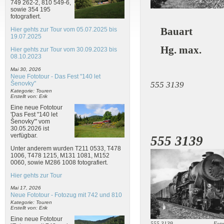
749 262-2, 810 549-6,
sowie 354 195
fotografiert.
Bauart : 
Hier gehts zur Tour vom 05.07.2025 bis
19.07.2025
Hg. max. :
Hier gehts zur Tour vom 30.09.2023 bis
08.10.2023
Mai 30, 2026
Neue Fototour - Das Fest "140 let
Šenovky"
555 3139 Fot
Kategorie: Touren
Erstellt von: Erik
Eine neue Fototour
'Das Fest "140 let
Šenovky"' vom
30.05.2026 ist
verfügbar.
555 3139
Unter anderem wurden T211 0533, T478
1006, T478 1215, M131 1081, M152
0060, sowie M286 1008 fotografiert.
Hier gehts zur Tour
Mai 17, 2026
Neue Fototour - Fotozug mit 742 und 810
Kategorie: Touren
Erstellt von: Erik
Eine neue Fototour
555 3139 Foto: P