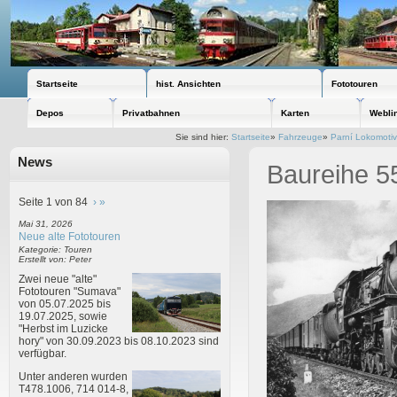
Startseite
hist. Ansichten
Fototouren
Depos
Privatbahnen
Karten
Webli
Sie sind hier:
Startseite
»
Fahrzeuge
»
Parní Lokomoti
News
Baureihe 5
Seite 1 von 84
›
»
Mai 31, 2026
Neue alte Fototouren
Kategorie: Touren
Erstellt von: Peter
Zwei neue "alte"
Fototouren "Sumava"
von 05.07.2025 bis
19.07.2025, sowie
"Herbst im Luzicke
hory" von 30.09.2023 bis 08.10.2023 sind
verfügbar.
Unter anderen wurden
T478.1006, 714 014-8,