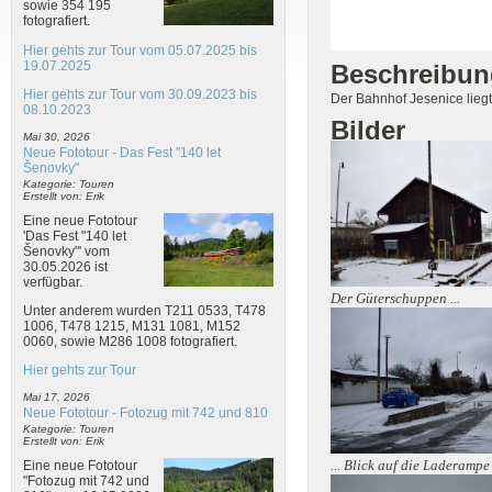
sowie 354 195
fotografiert.
Hier gehts zur Tour vom 05.07.2025 bis
19.07.2025
Beschreibun
Hier gehts zur Tour vom 30.09.2023 bis
Der Bahnhof Jesenice lieg
08.10.2023
Bilder
Mai 30, 2026
Neue Fototour - Das Fest "140 let
Šenovky"
Kategorie: Touren
Erstellt von: Erik
Eine neue Fototour
'Das Fest "140 let
Šenovky"' vom
30.05.2026 ist
verfügbar.
Der Güterschuppen ...
Unter anderem wurden T211 0533, T478
1006, T478 1215, M131 1081, M152
0060, sowie M286 1008 fotografiert.
Hier gehts zur Tour
Mai 17, 2026
Neue Fototour - Fotozug mit 742 und 810
Kategorie: Touren
Erstellt von: Erik
... Blick auf die Laderampe .
Eine neue Fototour
"Fotozug mit 742 und