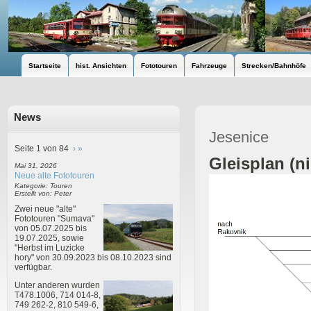
Startseite
hist. Ansichten
Fototouren
Fahrzeuge
Strecken/Bahnhöfe
News
Jesenice
Seite 1 von 84
›
»
Gleisplan (n
Mai 31, 2026
Neue alte Fototouren
Kategorie: Touren
Erstellt von: Peter
Zwei neue "alte"
Fototouren "Sumava"
von 05.07.2025 bis
19.07.2025, sowie
"Herbst im Luzicke
hory" von 30.09.2023 bis 08.10.2023 sind
verfügbar.
Unter anderen wurden
T478.1006, 714 014-8,
749 262-2, 810 549-6,