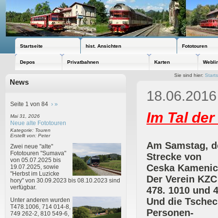
Startseite
hist. Ansichten
Fototouren
Depos
Privatbahnen
Karten
Webli
Sie sind hier:
Starts
News
18.06.2016
Seite 1 von 84
›
»
Im Tal de
Mai 31, 2026
Neue alte Fototouren
Kategorie: Touren
Erstellt von: Peter
Am Samstag, de
Zwei neue "alte"
Fototouren "Sumava"
Strecke von
von 05.07.2025 bis
Ceska Kamenic
19.07.2025, sowie
"Herbst im Luzicke
Der Verein KZC
hory" von 30.09.2023 bis 08.10.2023 sind
verfügbar.
478. 1010 und 4
Und die Tschec
Unter anderen wurden
T478.1006, 714 014-8,
Personen-
749 262-2, 810 549-6,