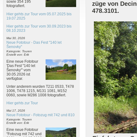
sowie 354 195
züge von Decin
fotografiert.
478.3101.
Hier gehts zur Tour vom 05.07.2025 bis
19.07.2025
Hier gehts zur Tour vom 30.09.2023 bis
08.10.2023
Mai 30, 2026
Neue Fototour - Das Fest "140 let
Šenovky"
Kategorie: Touren
Erstellt von: Erik
Eine neue Fototour
'Das Fest "140 let
Šenovky"' vom
30.05.2026 ist
verfügbar.
Unter anderem wurden T211 0533, T478
1006, T478 1215, M131 1081, M152
0060, sowie M286 1008 fotografiert.
Hier gehts zur Tour
Mai 17, 2026
Neue Fototour - Fotozug mit 742 und 810
Kategorie: Touren
Erstellt von: Erik
Eine neue Fototour
"Fotozug mit 742 und