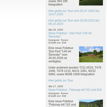
sowie 354 195
fotografiert.
Hier gehts zur Tour vom 05.07.2025 bis
19.07.2025
Hier gehts zur Tour vom 30.09.2023 bis
08.10.2023
Mai 30, 2026
Neue Fototour - Das Fest "140 let
Šenovky"
Kategorie: Touren
Erstellt von: Erik
Eine neue Fototour
'Das Fest "140 let
Šenovky"' vom
30.05.2026 ist
verfügbar.
Unter anderem wurden T211 0533, T478
1006, T478 1215, M131 1081, M152
0060, sowie M286 1008 fotografiert.
Hier gehts zur Tour
Mai 17, 2026
Neue Fototour - Fotozug mit 742 und 810
Kategorie: Touren
Erstellt von: Erik
Eine neue Fototour
"Fotozug mit 742 und