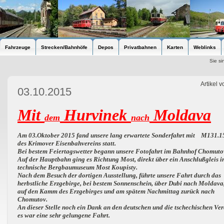
Fahrzeuge
Strecken/Bahnhöfe
Depos
Privatbahnen
Karten
Weblinks
Sie si
Artikel 
03.10.2015
Mit
Hurvinek
Moldava
dem
nach
Am 03.Oktober 2015 fand unsere lang erwartete Sonderfahrt mit M131.1
des
Krimover Eisenbahvereins statt.
Bei bestem Feiertagswetter begann unsere Fotofahrt im Bahnhof Chomuto
Auf der Hauptbahn ging es Richtung Most, direkt über ein Anschlußgleis i
technische Bergbaumuseum Most Koupisty.
Nach dem Besuch der dortigen Ausstellung, führte
unsere Fahrt durch das
herbstliche Erzgebirge, bei bestem Sonnenschein, über Dubi nach
Moldava
auf den Kamm des Erzgebirges und am spätem Nachmittag zurück nach
Chomutov.
An dieser Stelle noch ein Dank an den deutschen und die tschechischen Vera
es war eine sehr gelungene Fahrt.