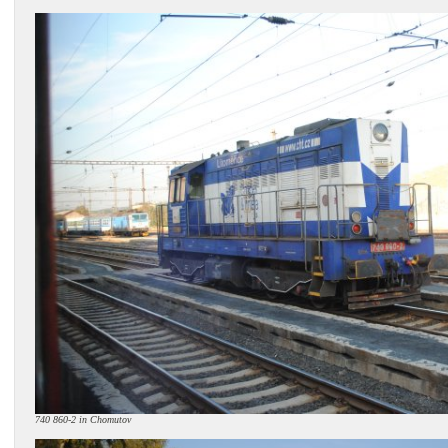
740 860-2 in Chomutov