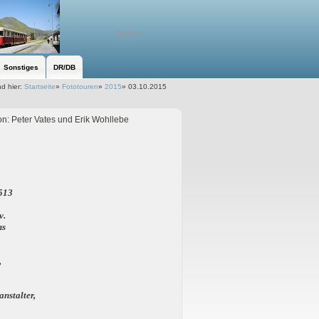
Sonstiges
DR/DB
nd hier:
Startseite
»
Fototouren
»
2015
»
03.10.2015
von: Peter Vates und Erik Wohllebe
513
v.
ns
,
nstalter,