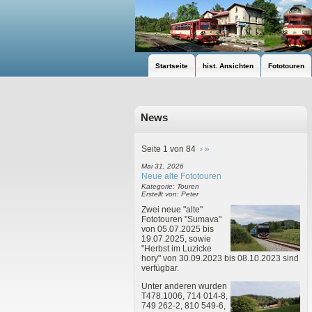
Startseite
hist. Ansichten
Fototouren
News
Seite 1 von 84
›
»
Mai 31, 2026
Neue alte Fototouren
Kategorie: Touren
Erstellt von: Peter
Zwei neue "alte"
Fototouren "Sumava"
von 05.07.2025 bis
19.07.2025, sowie
"Herbst im Luzicke
hory" von 30.09.2023 bis 08.10.2023 sind
verfügbar.
Unter anderen wurden
T478.1006, 714 014-8,
749 262-2, 810 549-6,