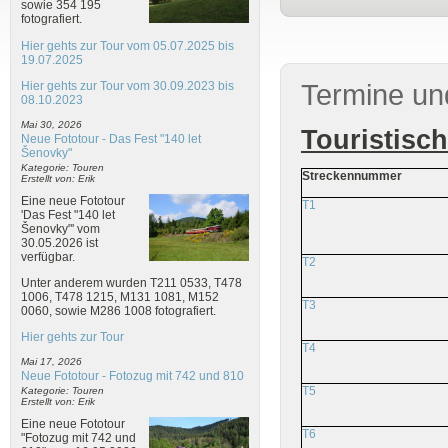
sowie 354 195
fotografiert.
Hier gehts zur Tour vom 05.07.2025 bis
19.07.2025
Hier gehts zur Tour vom 30.09.2023 bis
Termine un
08.10.2023
Mai 30, 2026
Touristisc
Neue Fototour - Das Fest "140 let
Šenovky"
Kategorie: Touren
Streckennummer
Erstellt von: Erik
Eine neue Fototour
T1
'Das Fest "140 let
Šenovky"' vom
30.05.2026 ist
verfügbar.
T2
Unter anderem wurden T211 0533, T478
1006, T478 1215, M131 1081, M152
T3
0060, sowie M286 1008 fotografiert.
Hier gehts zur Tour
T4
Mai 17, 2026
Neue Fototour - Fotozug mit 742 und 810
T5
Kategorie: Touren
Erstellt von: Erik
Eine neue Fototour
T6
"Fotozug mit 742 und