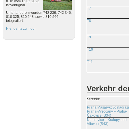
810" vom 16.05.2026
ist verfügbar.
T7
Unter anderem wurden 742 239, 742 346,
810 325, 810 548, sowie 810 566
T8
fotografiert.
Hier gehts zur Tour
T9
T10
T11
Verkehr de
Strecke
Praha Masarykovo nádraží
Praha-Vysočany – Praha-
Čakovice (S34)
Neratovice – Kralupy nad
Vltavou (S43)