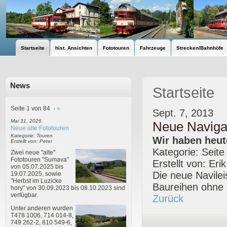
Startseite
hist. Ansichten
Fototouren
Fahrzeuge
Strecken/Bahnhöfe
News
Startseite
Seite 1 von 84
›
»
Sept. 7, 2013
Mai 31, 2026
Neue Navigat
Neue alte Fototouren
Kategorie: Touren
Wir haben heute
Erstellt von: Peter
Kategorie: Seite
Zwei neue "alte"
Fototouren "Sumava"
Erstellt von: Eri
von 05.07.2025 bis
Die neue Navilei
19.07.2025, sowie
"Herbst im Luzicke
Baureihen ohne d
hory" von 30.09.2023 bis 08.10.2023 sind
verfügbar.
Zurück
Unter anderen wurden
T478.1006, 714 014-8,
749 262-2, 810 549-6,