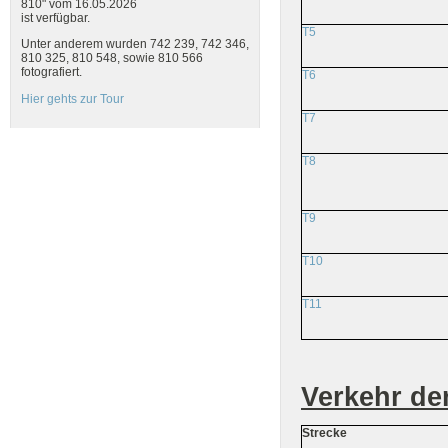
810" vom 16.05.2026
ist verfügbar.
T5
Unter anderem wurden 742 239, 742 346,
810 325, 810 548, sowie 810 566
fotografiert.
T6
Hier gehts zur Tour
T7
T8
T9
T10
T11
Verkehr de
Strecke