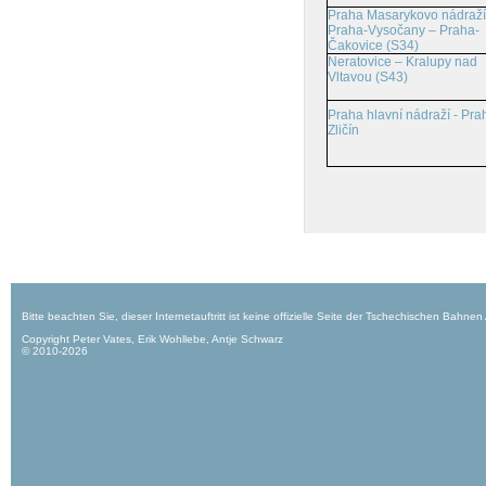
Praha Masarykovo nádraží
Praha-Vysočany – Praha-
Čakovice (S34)
Neratovice – Kralupy nad
Vltavou (S43)
Praha hlavní nádraží - Pra
Zličín
Bitte beachten Sie, dieser Internetauftritt ist keine offizielle Seite der Tschechischen Bahnen
Copyright Peter Vates, Erik Wohllebe, Antje Schwarz
© 2010-2026