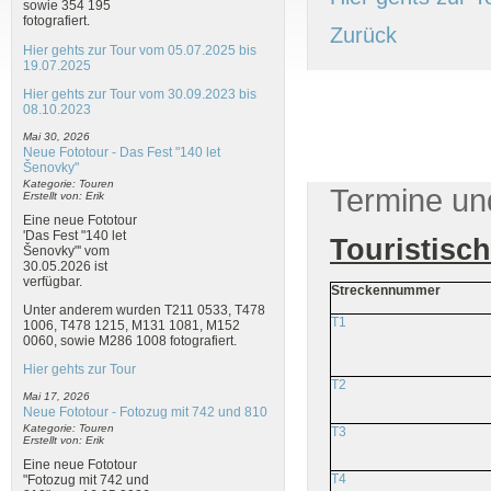
sowie 354 195
fotografiert.
Zurück
Hier gehts zur Tour vom 05.07.2025 bis
19.07.2025
Hier gehts zur Tour vom 30.09.2023 bis
08.10.2023
Mai 30, 2026
Neue Fototour - Das Fest "140 let
Šenovky"
Kategorie: Touren
Termine un
Erstellt von: Erik
Eine neue Fototour
'Das Fest "140 let
Touristisc
Šenovky"' vom
30.05.2026 ist
verfügbar.
Streckennummer
Unter anderem wurden T211 0533, T478
T1
1006, T478 1215, M131 1081, M152
0060, sowie M286 1008 fotografiert.
Hier gehts zur Tour
T2
Mai 17, 2026
Neue Fototour - Fotozug mit 742 und 810
Kategorie: Touren
T3
Erstellt von: Erik
Eine neue Fototour
T4
"Fotozug mit 742 und