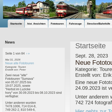
Startseite
hist. Ansichten
Fototouren
Fahrzeuge
Strecken/Bahnhöfe
News
Startseite
Seite 1 von 84
›
»
Sept. 28, 2023
Mai 31, 2026
Neue Fototo
Neue alte Fototouren
Kategorie: Touren
Kategorie: Tour
Erstellt von: Peter
Erstellt von: Eri
Zwei neue "alte"
Fototouren "Sumava"
Eine neue Foto
von 05.07.2025 bis
19.07.2025, sowie
24.09.2023 ist v
"Herbst im Luzicke
hory" von 30.09.2023 bis 08.10.2023 sind
Unter anderem 
verfügbar.
742 724 fotografi
Unter anderen wurden
T478.1006, 714 014-8,
749 262-2, 810 549-6,
Hier gehts zur T