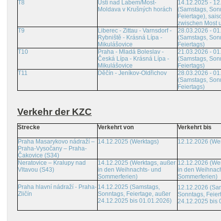
T8
Ústí nad Labem/Most-
14.12.2025 - 12
Moldava v Krušných horách
(Samstags, Son
Feiertage), sais
zwischen Most 
T9
Liberec - Zittau - Varnsdorf -
28.03.2026 - 01
Rybniště - Krásná Lípa -
(Samstags, Son
Mikulášovice
Feiertags)
T10
Praha - Mladá Boleslav -
21.03.2026 - 01
Česká Lípa - Krásná Lípa -
(Samstags, Son
Mikulášovice
Feiertags)
T11
Děčín - Jeníkov-Oldřichov
28.03.2026 - 01
(Samstags, Son
Feiertags)
Verkehr der KZC
Strecke
Verkehrt von
Verkehrt bis
Praha Masarykovo nádraží –
14.12.2025 (Werktags)
12.12.2026 (We
Praha-Vysočany – Praha-
Čakovice (S34)
Neratovice – Kralupy nad
14.12.2025 (Werktags, außer
12.12.2026 (Wer
Vltavou (S43)
in den Weihnachts- und
in den Weihnach
Sommerferien)
Sommerferien)
Praha hlavní nádraží - Praha-
14.12.2025 (Samstags,
12.12.2026 (Sa
Zličín
Sonntags, Feiertage, außer
Sonntags, Feier
24.12.2025 bis 01.01.2026)
24.12.2025 bis 