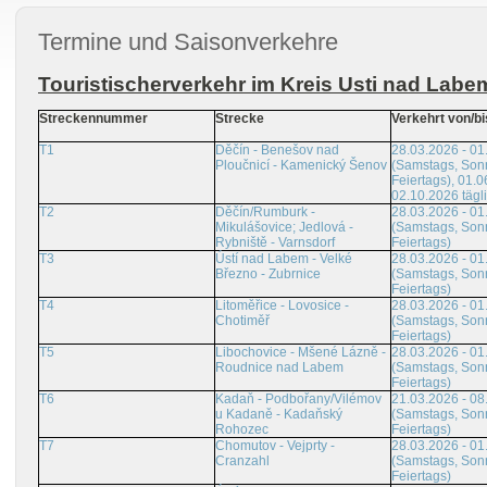
Termine und Saisonverkehre
Touristischerverkehr im Kreis Usti nad Labe
Streckennummer
Strecke
Verkehrt von/bi
T1
Děčín - Benešov nad
28.03.2026 - 01
Ploučnicí - Kamenický Šenov
(Samstags, Son
Feiertags), 01.0
02.10.2026 tägl
T2
Děčín/Rumburk -
28.03.2026 - 01
Mikulášovice; Jedlová -
(Samstags, Son
Rybniště - Varnsdorf
Feiertags)
T3
Ústí nad Labem - Velké
28.03.2026 - 01
Březno - Zubrnice
(Samstags, Son
Feiertags)
T4
Litoměřice - Lovosice -
28.03.2026 - 01
Chotiměř
(Samstags, Son
Feiertags)
T5
Libochovice - Mšené Lázně -
28.03.2026 - 01
Roudnice nad Labem
(Samstags, Son
Feiertags)
T6
Kadaň - Podbořany/Vilémov
21.03.2026 - 08
u Kadaně - Kadaňský
(Samstags, Son
Rohozec
Feiertags)
T7
Chomutov - Vejprty -
28.03.2026 - 01
Cranzahl
(Samstags, Son
Feiertags)