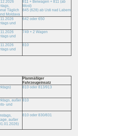
.12.2026
811 + Beiwagen + 811 (ab
ntags,
Most)
onal Täglich
845 (628) ab Usti nad Labem
und Moldava
.11.2026
642 oder 650
ntags und
.11.2026
749 + 2 Wagen
ntags und
.11.2026
810
ntags und
Planmäßiger
Fahrzeugeinsatz
rktags)
810 oder 813/913
ktags, außer
810
ts- und
810 oder 830/831
mstags,
tage, außer
01.01.2026)