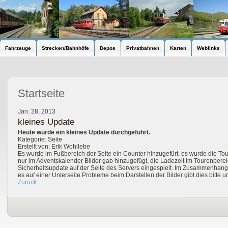
Fahrzeuge
Strecken/Bahnhöfe
Depos
Privatbahnen
Karten
Weblinks
Startseite
Jan. 28, 2013
kleines Update
Heute wurde ein kleines Update durchgeführt.
Kategorie: Seite
Erstellt von: Erik Wohllebe
Es wurde im Fußbereich der Seite ein Counter hinzugefürt, es wurde die To
nur im Adventskalender Bilder gab hinzugefügt, die Ladezeit im Tourenbere
Sicherheitsupdate auf der Seite des Servers eingespielt. Im Zusammenhang 
es auf einer Unterseite Probleme beim Darstellen der Bilder gibt dies bitte u
Zurück