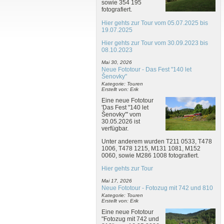
sowie 354 195
fotografiert.
Hier gehts zur Tour vom 05.07.2025 bis
19.07.2025
Hier gehts zur Tour vom 30.09.2023 bis
08.10.2023
Mai 30, 2026
Neue Fototour - Das Fest "140 let
Šenovky"
Kategorie: Touren
Erstellt von: Erik
Eine neue Fototour
'Das Fest "140 let
Šenovky"' vom
30.05.2026 ist
verfügbar.
Unter anderem wurden T211 0533, T478
1006, T478 1215, M131 1081, M152
0060, sowie M286 1008 fotografiert.
Hier gehts zur Tour
Mai 17, 2026
Neue Fototour - Fotozug mit 742 und 810
Kategorie: Touren
Erstellt von: Erik
Eine neue Fototour
"Fotozug mit 742 und