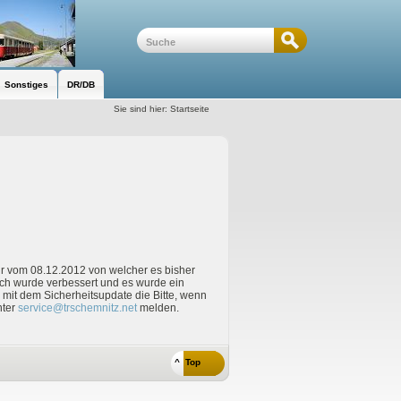
Sonstiges
DR/DB
Sie sind hier:
Startseite
ur vom 08.12.2012 von welcher es bisher
ich wurde verbessert und es wurde ein
mit dem Sicherheitsupdate die Bitte, wenn
nter
service@trschemnitz.net
melden.
^ Top