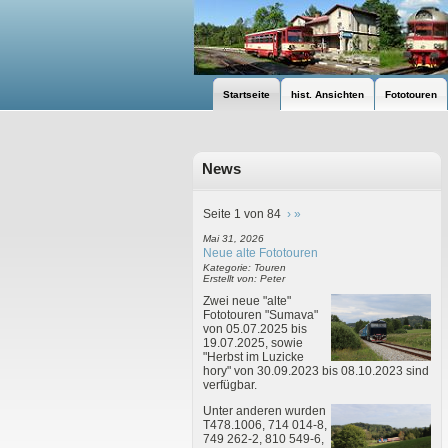
Startseite
hist. Ansichten
Fototouren
News
Seite 1 von 84
›
»
Mai 31, 2026
Neue alte Fototouren
Kategorie: Touren
Erstellt von: Peter
Zwei neue "alte"
Fototouren "Sumava"
von 05.07.2025 bis
19.07.2025, sowie
"Herbst im Luzicke
hory" von 30.09.2023 bis 08.10.2023 sind
verfügbar.
Unter anderen wurden
T478.1006, 714 014-8,
749 262-2, 810 549-6,