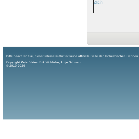
Zličín
Bitte beachten Sie, dieser Internetauftritt ist keine offizielle Seite der Tschechischen Bahnen
Copyright Peter Vates, Erik Wohllebe, Antje Schwarz
© 2010-2026