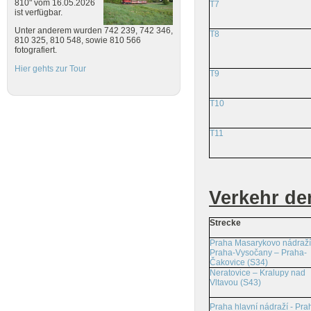
810" vom 16.05.2026
T7
ist verfügbar.
Unter anderem wurden 742 239, 742 346,
T8
810 325, 810 548, sowie 810 566
fotografiert.
Hier gehts zur Tour
T9
T10
T11
Verkehr de
Strecke
Praha Masarykovo nádraží
Praha-Vysočany – Praha-
Čakovice (S34)
Neratovice – Kralupy nad
Vltavou (S43)
Praha hlavní nádraží - Pra