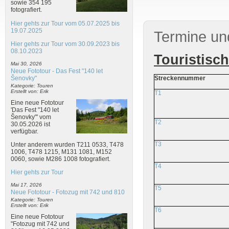
sowie 354 195
fotografiert.
Hier gehts zur Tour vom 05.07.2025 bis
19.07.2025
Termine un
Hier gehts zur Tour vom 30.09.2023 bis
08.10.2023
Touristisc
Mai 30, 2026
Neue Fototour - Das Fest "140 let
Šenovky"
Streckennummer
Kategorie: Touren
Erstellt von: Erik
T1
Eine neue Fototour
'Das Fest "140 let
Šenovky"' vom
T2
30.05.2026 ist
verfügbar.
T3
Unter anderem wurden T211 0533, T478
1006, T478 1215, M131 1081, M152
0060, sowie M286 1008 fotografiert.
T4
Hier gehts zur Tour
Mai 17, 2026
T5
Neue Fototour - Fotozug mit 742 und 810
Kategorie: Touren
Erstellt von: Erik
T6
Eine neue Fototour
"Fotozug mit 742 und