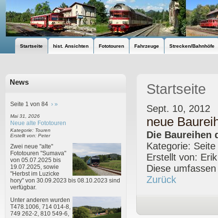
Startseite
hist. Ansichten
Fototouren
Fahrzeuge
Strecken/Bahnhöfe
News
Startseite
Seite 1 von 84
›
»
Sept. 10, 2012
Mai 31, 2026
neue Baurei
Neue alte Fototouren
Kategorie: Touren
Die Baureihen 
Erstellt von: Peter
Kategorie: Seite
Zwei neue "alte"
Fototouren "Sumava"
Erstellt von: Eri
von 05.07.2025 bis
Diese umfassen 
19.07.2025, sowie
"Herbst im Luzicke
Zurück
hory" von 30.09.2023 bis 08.10.2023 sind
verfügbar.
Unter anderen wurden
T478.1006, 714 014-8,
749 262-2, 810 549-6,