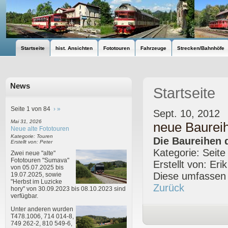
Startseite
hist. Ansichten
Fototouren
Fahrzeuge
Strecken/Bahnhöfe
News
Startseite
Seite 1 von 84
›
»
Sept. 10, 2012
Mai 31, 2026
neue Baurei
Neue alte Fototouren
Kategorie: Touren
Die Baureihen 
Erstellt von: Peter
Kategorie: Seite
Zwei neue "alte"
Fototouren "Sumava"
Erstellt von: Eri
von 05.07.2025 bis
Diese umfassen 
19.07.2025, sowie
"Herbst im Luzicke
Zurück
hory" von 30.09.2023 bis 08.10.2023 sind
verfügbar.
Unter anderen wurden
T478.1006, 714 014-8,
749 262-2, 810 549-6,