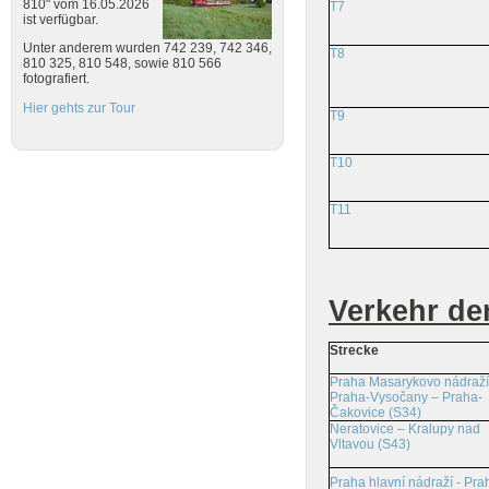
810" vom 16.05.2026
T7
ist verfügbar.
Unter anderem wurden 742 239, 742 346,
T8
810 325, 810 548, sowie 810 566
fotografiert.
Hier gehts zur Tour
T9
T10
T11
Verkehr de
Strecke
Praha Masarykovo nádraží
Praha-Vysočany – Praha-
Čakovice (S34)
Neratovice – Kralupy nad
Vltavou (S43)
Praha hlavní nádraží - Pra