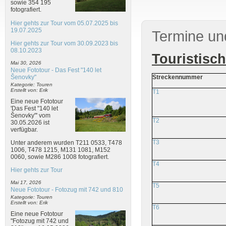
sowie 354 195
fotografiert.
Hier gehts zur Tour vom 05.07.2025 bis
19.07.2025
Termine un
Hier gehts zur Tour vom 30.09.2023 bis
08.10.2023
Touristisc
Mai 30, 2026
Neue Fototour - Das Fest "140 let
Šenovky"
Streckennummer
Kategorie: Touren
Erstellt von: Erik
T1
Eine neue Fototour
'Das Fest "140 let
Šenovky"' vom
T2
30.05.2026 ist
verfügbar.
T3
Unter anderem wurden T211 0533, T478
1006, T478 1215, M131 1081, M152
0060, sowie M286 1008 fotografiert.
T4
Hier gehts zur Tour
Mai 17, 2026
T5
Neue Fototour - Fotozug mit 742 und 810
Kategorie: Touren
Erstellt von: Erik
T6
Eine neue Fototour
"Fotozug mit 742 und