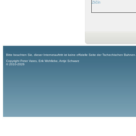
Zličín
Bitte beachten Sie, dieser Internetauftritt ist keine offizielle Seite der Tschechischen Bahnen
Copyright Peter Vates, Erik Wohllebe, Antje Schwarz
© 2010-2026