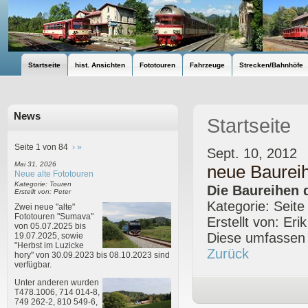
Startseite
hist. Ansichten
Fototouren
Fahrzeuge
Strecken/Bahnhöfe
News
Startseite
Seite 1 von 84
›
»
Sept. 10, 2012
Mai 31, 2026
neue Baurei
Neue alte Fototouren
Kategorie: Touren
Die Baureihen 
Erstellt von: Peter
Kategorie: Seite
Zwei neue "alte"
Fototouren "Sumava"
Erstellt von: Eri
von 05.07.2025 bis
Diese umfassen 
19.07.2025, sowie
"Herbst im Luzicke
Zurück
hory" von 30.09.2023 bis 08.10.2023 sind
verfügbar.
Unter anderen wurden
T478.1006, 714 014-8,
749 262-2, 810 549-6,