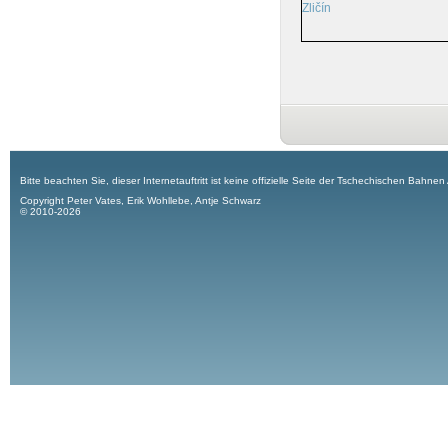
Zličín
Bitte beachten Sie, dieser Internetauftritt ist keine offizielle Seite der Tschechischen Bahnen
Copyright Peter Vates, Erik Wohllebe, Antje Schwarz
© 2010-2026