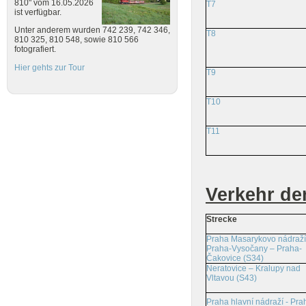
810" vom 16.05.2026
T7
ist verfügbar.
Unter anderem wurden 742 239, 742 346,
T8
810 325, 810 548, sowie 810 566
fotografiert.
Hier gehts zur Tour
T9
T10
T11
Verkehr de
Strecke
Praha Masarykovo nádraží
Praha-Vysočany – Praha-
Čakovice (S34)
Neratovice – Kralupy nad
Vltavou (S43)
Praha hlavní nádraží - Pra