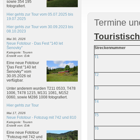
sowie 354 195
fotografiert.
Hier gehts zur Tour vom 05.07.2025 bis
19.07.2025
Termine un
Hier gehts zur Tour vom 30.09.2023 bis
08.10.2023
Touristisc
Mai 30, 2026
Neue Fototour - Das Fest "140 let
Šenovky"
Streckennummer
Kategorie: Touren
Erstellt von: Erik
T1
Eine neue Fototour
'Das Fest "140 let
Šenovky"' vom
T2
30.05.2026 ist
verfügbar.
T3
Unter anderem wurden T211 0533, T478
1006, T478 1215, M131 1081, M152
0060, sowie M286 1008 fotografiert.
T4
Hier gehts zur Tour
Mai 17, 2026
T5
Neue Fototour - Fotozug mit 742 und 810
Kategorie: Touren
Erstellt von: Erik
T6
Eine neue Fototour
"Fotozug mit 742 und