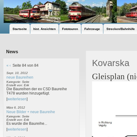
Startseite
hist. Ansichten
Fototouren
Fahrzeuge
Strecken/Bahnhöfe
News
Kovarska
«
‹
Seite 84 von 84
Sept. 10, 2012
Gleisplan (n
neue Baureihen
Kategorie: Seite
Erstellt von: Erik
Die Baureihen der ex CSD Baureihe
T478 wurden hinzugefügt.
[
weiterlesen
]
März 6, 2012
Neue Bilder + neue Baureihe
Kategorie: Seite
Erstellt von: Erik
Es wurde die Baureihe...
[
weiterlesen
]