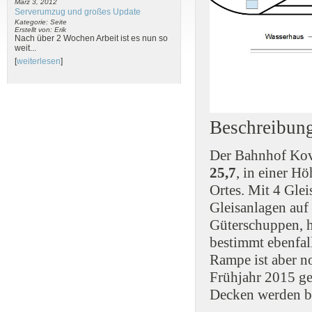
März 3, 2012
Serverumzug und großes Update
Kategorie: Seite
Erstellt von: Erik
Nach über 2 Wochen Arbeit ist es nun so
weit...
[
weiterlesen
]
Beschreibun
Der Bahnhof Kova
25,7
, in einer H
Ortes. Mit 4 Gle
Gleisanlagen auf
Güterschuppen, h
bestimmt ebenfal
Rampe ist aber 
Frühjahr 2015 gea
Decken werden b