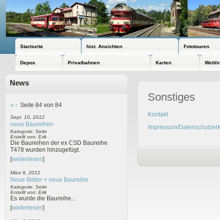
Startseite
hist. Ansichten
Fototouren
Depos
Privatbahnen
Karten
Webli
News
Sonstiges
«
‹
Seite 84 von 84
Kontakt
Sept. 10, 2012
neue Baureihen
Impressum/Datenschutzerk
Kategorie: Seite
Erstellt von: Erik
Die Baureihen der ex CSD Baureihe
T478 wurden hinzugefügt.
[
weiterlesen
]
März 6, 2012
Neue Bilder + neue Baureihe
Kategorie: Seite
Erstellt von: Erik
Es wurde die Baureihe...
[
weiterlesen
]