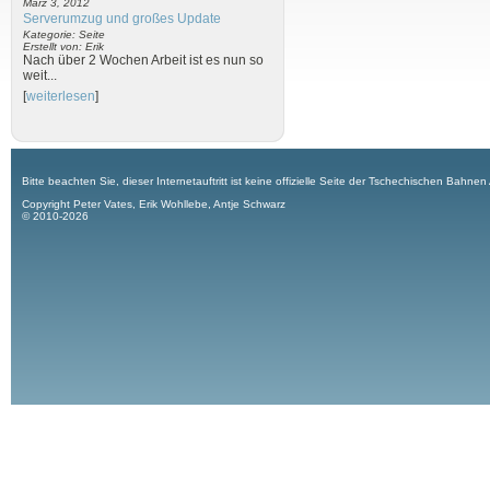
März 3, 2012
Serverumzug und großes Update
Kategorie: Seite
Erstellt von: Erik
Nach über 2 Wochen Arbeit ist es nun so
weit...
[
weiterlesen
]
Bitte beachten Sie, dieser Internetauftritt ist keine offizielle Seite der Tschechischen Bahnen
Copyright Peter Vates, Erik Wohllebe, Antje Schwarz
© 2010-2026