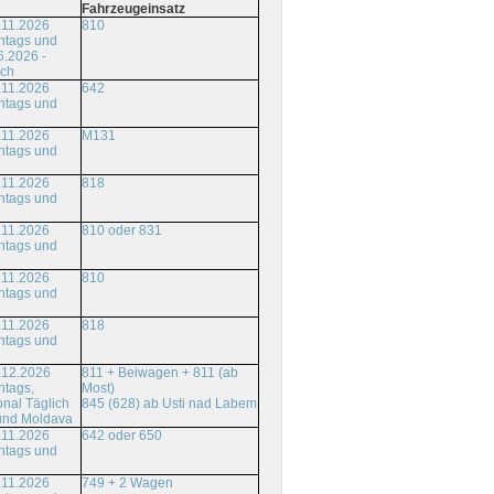
Fahrzeugeinsatz
.11.2026
810
ntags und
6.2026 -
ich
.11.2026
642
ntags und
.11.2026
M131
ntags und
.11.2026
818
ntags und
.11.2026
810 oder 831
ntags und
.11.2026
810
ntags und
.11.2026
818
ntags und
.12.2026
811 + Beiwagen + 811 (ab
ntags,
Most)
onal Täglich
845 (628) ab Usti nad Labem
und Moldava
.11.2026
642 oder 650
ntags und
.11.2026
749 + 2 Wagen