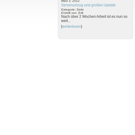
März 3, 2012
Serverumzug und großes Update
Kategorie: Seite
Erstellt von: Erik
Nach über 2 Wochen Arbeit ist es nun so
weit...
[
weiterlesen
]