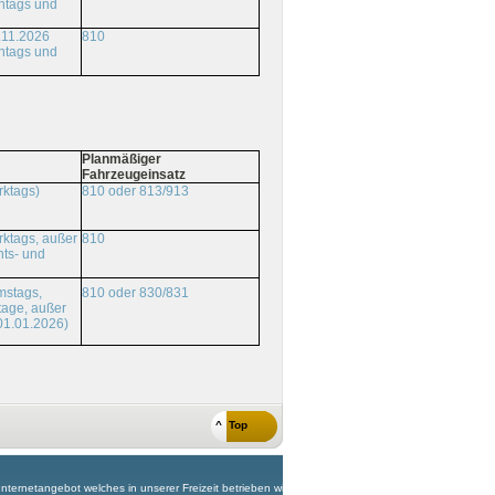
ntags und
.11.2026
810
ntags und
Planmäßiger
Fahrzeugeinsatz
rktags)
810 oder 813/913
ktags, außer
810
ts- und
810 oder 830/831
mstags,
tage, außer
01.01.2026)
^ Top
 Internetangebot welches in unserer Freizeit betrieben wird!