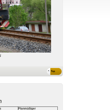
6
^ Top
m
s
Planmäßiger