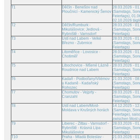
T1
Děčín - Benešov nad
28.03.2026 - 01
Ploučnicí - Kamenický Šenov
(Samstags, Son
Feiertags), 01.0
02.10.2026 tägl
T2
Děčín/Rumburk -
28.03.2026 - 01
Mikulášovice; Jedlová -
(Samstags, Son
Rybniště - Varnsdorf
Feiertags)
T3
Ústí nad Labem - Velké
28.03.2026 - 01
Březno - Zubrnice
(Samstags, Son
Feiertags)
T4
Litoměřice - Lovosice -
28.03.2026 - 01
Chotiměř
(Samstags, Son
Feiertags)
T5
Libochovice - Mšené Lázně -
28.03.2026 - 01
Roudnice nad Labem
(Samstags, Son
Feiertags)
T6
Kadaň - Podbořany/Vilémov
21.03.2026 - 08
u Kadaně - Kadaňský
(Samstags, Son
Rohozec
Feiertags)
T7
Chomutov - Vejprty -
28.03.2026 - 01
Cranzahl
(Samstags, Son
Feiertags)
T8
Ústí nad Labem/Most-
14.12.2025 - 12
Moldava v Krušných horách
(Samstags, Son
Feiertage), sais
zwischen Most 
T9
Liberec - Zittau - Varnsdorf -
28.03.2026 - 01
Rybniště - Krásná Lípa -
(Samstags, Son
Mikulášovice
Feiertags)
T10
Praha - Mladá Boleslav -
21.03.2026 - 01