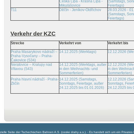
Česká Lípa - Krásná Lípa -
(Samstags, Son
Mikulášovice
Feiertags)
T11
Děčín - Jeníkov-Oldřichov
28.03.2026 - 01
(Samstags, Son
Feiertags)
Verkehr der KZC
Strecke
Verkehrt von
Verkehrt bis
Praha Masarykovo nádraží –
14.12.2025 (Werktags)
12.12.2026 (We
Praha-Vysočany – Praha-
Čakovice (S34)
Neratovice – Kralupy nad
14.12.2025 (Werktags, außer
12.12.2026 (Wer
Vltavou (S43)
in den Weihnachts- und
in den Weihnach
Sommerferien)
Sommerferien)
Praha hlavní nádraží - Praha-
14.12.2025 (Samstags,
12.12.2026 (Sa
Zličín
Sonntags, Feiertage, außer
Sonntags, Feier
24.12.2025 bis 01.01.2026)
24.12.2025 bis 
offizielle Seite der Tschechischen Bahnen A.S. (ceske drahy a.s.). - Es handelt sich um ein Privates