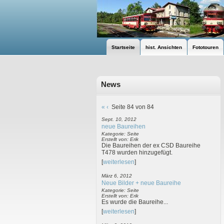
Startseite
hist. Ansichten
Fototouren
News
«
‹
Seite 84 von 84
Sept. 10, 2012
neue Baureihen
Kategorie: Seite
Erstellt von: Erik
Die Baureihen der ex CSD Baureihe
T478 wurden hinzugefügt.
[
weiterlesen
]
März 6, 2012
Neue Bilder + neue Baureihe
Kategorie: Seite
Erstellt von: Erik
Es wurde die Baureihe...
[
weiterlesen
]