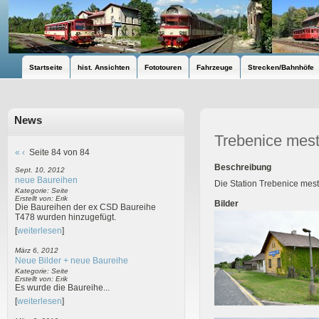
Startseite
hist. Ansichten
Fototouren
Fahrzeuge
Strecken/Bahnhöfe
News
Trebenice mes
«
‹
Seite 84 von 84
Beschreibung
Sept. 10, 2012
neue Baureihen
Die Station Trebenice mest
Kategorie: Seite
Erstellt von: Erik
Bilder
Die Baureihen der ex CSD Baureihe
T478 wurden hinzugefügt.
[
weiterlesen
]
März 6, 2012
Neue Bilder + neue Baureihe
Kategorie: Seite
Erstellt von: Erik
Es wurde die Baureihe...
[
weiterlesen
]