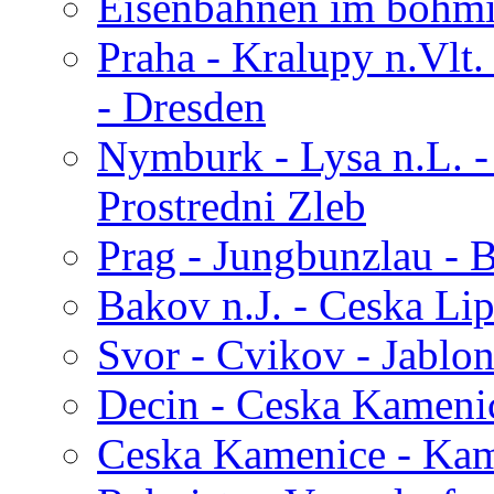
Eisenbahnen im böhmi
Praha - Kralupy n.Vlt.
- Dresden
Nymburk - Lysa n.L. - 
Prostredni Zleb
Prag - Jungbunzlau - 
Bakov n.J. - Ceska Lip
Svor - Cvikov - Jablon
Decin - Ceska Kameni
Ceska Kamenice - Kam