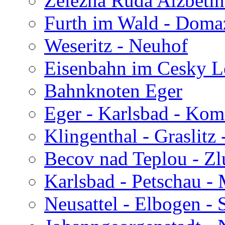
Zelezna Ruda Alzbetin
Furth im Wald - Domaz
Weseritz - Neuhof
Eisenbahn im Cesky L
Bahnknoten Eger
Eger - Karlsbad - Ko
Klingenthal - Graslitz
Becov nad Teplou - Zl
Karlsbad - Petschau -
Neusattel - Elbogen -