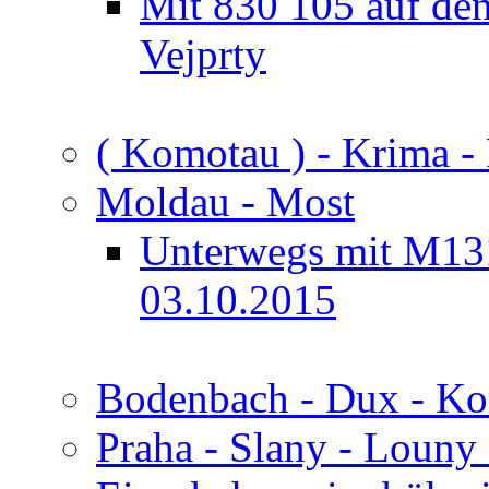
Mit 830 105 auf de
Vejprty
( Komotau ) - Krima -
Moldau - Most
Unterwegs mit M13
03.10.2015
Bodenbach - Dux - K
Praha - Slany - Louny