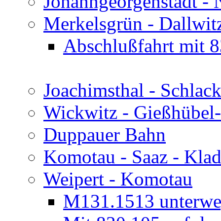
Johanngeorgenstadt -
Merkelsgrün - Dallwit
Abschlußfahrt mit 
Joachimsthal - Schlac
Wickwitz - Gießhübel
Duppauer Bahn
Komotau - Saaz - Klad
Weipert - Komotau
M131.1513 unterweg