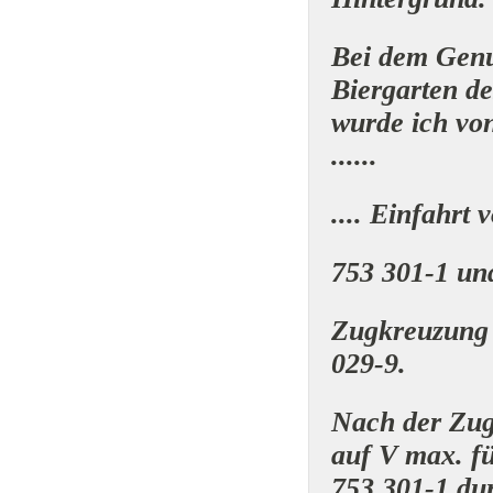
Bei dem Genu
Biergarten de
wurde ich vo
......
.... Einfahrt
753 301-1 und
Zugkreuzung 
029-9.
Nach der Zugk
auf V max. f
753 301-1 du