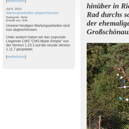
[
weiterlesen
]
hinüber in R
Juli 6, 2013
Rad durchs s
Wartungsarbeiten abgeschlossen
Kategorie: Seite
Erstellt von: Erik
der ehemalig
Unserer heutigen Wartungsarbeiten sind
Großschönau
nun abgeschlossen.
Unter andern haben wir das zugrunde
Liegende CMS "CMS Made Simple" von
der Version 1.10.3 auf die neuste Version
1.11.7 geupdatet.
[
weiterlesen
]