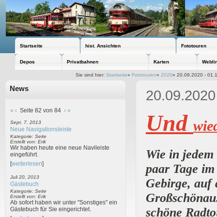
Startseite
hist. Ansichten
Fototouren
Depos
Privatbahnen
Karten
Webli
Sie sind hier:
Startseite
»
Fototouren
»
2020
»
20.09.2020 - 01.1
News
20.09.2020 
«
‹
Seite 82 von 84
›
»
Und
wie
Sept. 7, 2013
Neue Navigationsleiste
Kategorie: Seite
Erstellt von: Erik
Wir haben heute eine neue Navileiste
Wie in jedem 
eingeführt.
[
weiterlesen
]
paar Tage im
Juli 20, 2013
Gebirge, auf 
Gästebuch
Kategorie: Seite
Großschönau.
Erstellt von: Erik
Ab sofort haben wir unter "Sonstiges" ein
schöne Radto
Gästebuch für Sie eingerichtet.