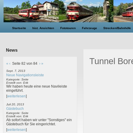
Startseite
hist. Ansichten
Fototouren
Fahrzeuge
Strecken/Bahnhöfe
News
Tunnel Bor
«
‹
Seite 82 von 84
›
»
Sept. 7, 2013
Neue Navigationsleiste
Kategorie: Seite
Erstellt von: Erik
Wir haben heute eine neue Navileiste
eingeführt.
[
weiterlesen
]
Juli 20, 2013
Gästebuch
Kategorie: Seite
Erstellt von: Erik
Ab sofort haben wir unter "Sonstiges" ein
Gästebuch für Sie eingerichtet.
[
weiterlesen
]