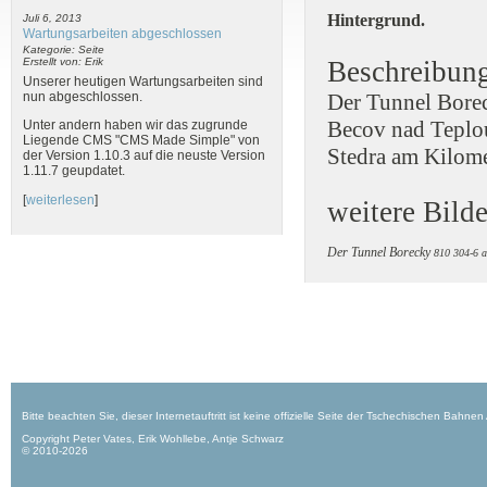
Hintergrund.
Juli 6, 2013
Wartungsarbeiten abgeschlossen
Kategorie: Seite
Beschreibun
Erstellt von: Erik
Unserer heutigen Wartungsarbeiten sind
Der Tunnel Borec
nun abgeschlossen.
Becov nad Teplou
Unter andern haben wir das zugrunde
Liegende CMS "CMS Made Simple" von
Stedra am Kilome
der Version 1.10.3 auf die neuste Version
1.11.7 geupdatet.
[
weiterlesen
]
weitere Bilde
Der Tunnel Borecky
810 304-6 
Bitte beachten Sie, dieser Internetauftritt ist keine offizielle Seite der Tschechischen Bahnen
Copyright Peter Vates, Erik Wohllebe, Antje Schwarz
© 2010-2026