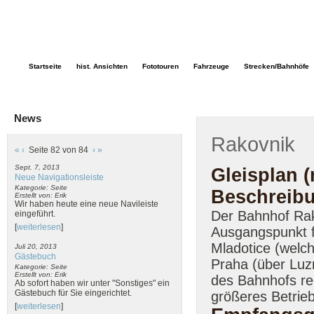
Startseite
hist. Ansichten
Fototouren
Fahrzeuge
Strecken/Bahnhöfe
News
Rakovnik
«
‹
Seite 82 von 84
›
»
Sept. 7, 2013
Gleisplan (
Neue Navigationsleiste
Kategorie: Seite
Beschreib
Erstellt von: Erik
Wir haben heute eine neue Navileiste
Der Bahnhof Rako
eingeführt.
[
weiterlesen
]
Ausgangspunkt f
Mladotice (welch
Juli 20, 2013
Gästebuch
Praha (über Luz
Kategorie: Seite
Erstellt von: Erik
des Bahnhofs rec
Ab sofort haben wir unter "Sonstiges" ein
Gästebuch für Sie eingerichtet.
größeres Betrie
[
weiterlesen
]