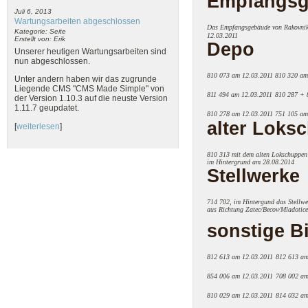
Empfangsg
Juli 6, 2013
Wartungsarbeiten abgeschlossen
Das Empfangsgebäude von Rakovni
Kategorie: Seite
12.03.2011
Erstellt von: Erik
Depo
Unserer heutigen Wartungsarbeiten sind
nun abgeschlossen.
810 073 am 12.03.2011
810 320 am
Unter andern haben wir das zugrunde
Liegende CMS "CMS Made Simple" von
811 494 am 12.03.2011
810 287 + 
der Version 1.10.3 auf die neuste Version
1.11.7 geupdatet.
810 278 am 12.03.2011
751 105 am
alter Loks
[
weiterlesen
]
810 313 mit dem alten Lokschuppen
im Hintergrund am 28.08.2014
Stellwerke
714 702, im Hintergund das Stellwe
aus Richtung Zatec/Becov/Mladotic
sonstige Bi
812 613 am 12.03.2011
812 613 am
854 006 am 12.03.2011
708 002 am
810 029 am 12.03.2011
814 032 am