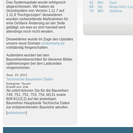
Das Systemupdate wurde erfolgreich
62
Bhf.
Svor
abgeschlossen. Wir haben da
68
Hp.
Nova Hut v Lu
Grundsystem von Version 1.11.7 auf
70
Bhf.
Jedlova
1.11.9 "hochgezogen" desweiteren
wurden vorbereitende Maßnahmen für
eine Größere Änderung an der Seite
getätigt, um was es sich handelt wird
allerdings noch nicht veraten.
Desweiteren wurde im Zuge des Updates
unsere neue Domain
ceskedrahy.de
vollständig freigeschalten.
Außerdem wurden bei den
Baureihenübersichten für dieverse Bilder
optimierungen bei den Ladezeiten
vorgenommen.
Sept. 15, 2013
Technische Baureihen Daten
Kategorie: Touren
Erstellt von: Erik
Ab sofort können Sie für die Baureihen
749, 751, 752, 753, 754, M131 sowie
809-811(CZ) auf der jeweiligen
Baureihen Hauptseite Techniche Daten
zur entsprechenden Baureihe abrufen.
[
weiterlesen
]