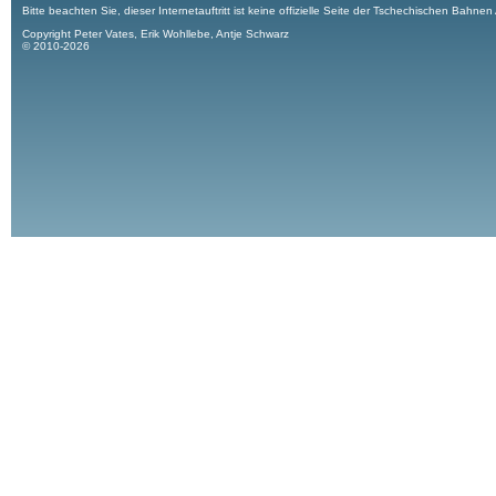
Bitte beachten Sie, dieser Internetauftritt ist keine offizielle Seite der Tschechischen Bahnen
Copyright Peter Vates, Erik Wohllebe, Antje Schwarz
© 2010-2026