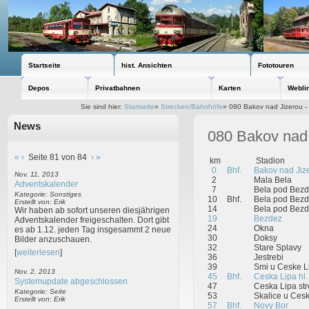
Startseite
hist. Ansichten
Fototouren
Depos
Privatbahnen
Karten
Webli
Sie sind hier:
Startseite
»
Strecken/Bahnhöfe
»
080 Bakov nad Jizerou -
News
080 Bakov nad 
«
‹
Seite 81 von 84
›
»
km
St
0
Bhf.
Bakov nad Jiz
Nov. 11, 2013
2
Mala Bela
Adventskalender
7
Bela pod Bezd
Kategorie: Sonstiges
10
Bhf.
Bela pod Bez
Erstellt von: Erik
14
Bela pod Bez
Wir haben ab sofort unseren diesjährigen
19
Bezdez
Adventskalender freigeschalten. Dort gibt
24
Okna
es ab 1.12. jeden Tag insgesammt 2 neue
30
Doksy
Bilder anzuschauen.
32
Stare Splavy
[
weiterlesen
]
36
Jestrebi
39
Smi u Ceske L
Nov. 2, 2013
45
Bhf.
Ceska Lipa hl. 
Systemupdate abgeschlossen
47
Ceska Lipa str
Kategorie: Seite
53
Skalice u Cesk
Erstellt von: Erik
57
Bhf.
Novy Bor