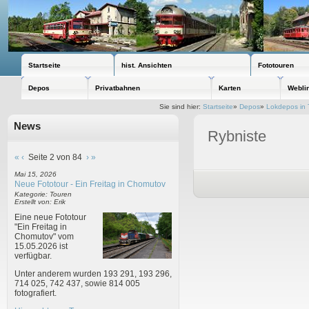
Startseite
hist. Ansichten
Fototouren
Depos
Privatbahnen
Karten
Webli
Sie sind hier:
Startseite
»
Depos
»
Lokdepos in 
News
Rybniste
«
‹
Seite 2 von 84
›
»
Mai 15, 2026
Neue Fototour - Ein Freitag in Chomutov
Kategorie: Touren
Erstellt von: Erik
Eine neue Fototour
"Ein Freitag in
Chomutov" vom
15.05.2026 ist
verfügbar.
Unter anderem wurden 193 291, 193 296,
714 025, 742 437, sowie 814 005
fotografiert.