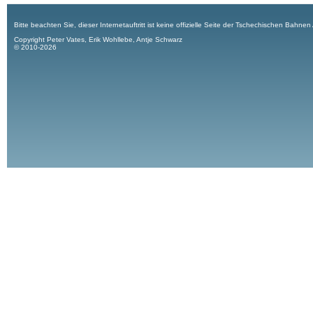
Bitte beachten Sie, dieser Internetauftritt ist keine offizielle Seite der Tschechischen Bahnen
Copyright Peter Vates, Erik Wohllebe, Antje Schwarz
© 2010-2026