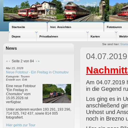
Startseite
hist. Ansichten
Fototouren
Depos
Privatbahnen
Karten
Webli
Sie sind hier:
Starts
News
04.07.2019
«
‹
Seite 2 von 84
›
»
Nachmitt
Mai 15, 2026
Neue Fototour - Ein Freitag in Chomutov
Kategorie: Touren
Erstellt von: Erik
Am 04.07.2019 h
Eine neue Fototour
in die Gegend r
"Ein Freitag in
Chomutov" vom
Los ging es in 
15.05.2026 ist
verfügbar.
anschließend gi
Unter anderem wurden 193 291, 193 296,
Unhost und Ansc
714 025, 742 437, sowie 814 005
noch in Brezno 
fotografiert.
Hier gehts zur Tour