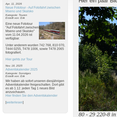
Hier ein paar Bil
Apr. 11, 2026
Neue Fototour - Auf Fotofahrt zwischen
Mseno und Skalsko
Kategorie: Touren
Erstellt von: Erik
Eine neue Fototour
"Auf Fotofahrt zwischen
Mseno und Skalsko"
vom 11.04.2026 ist
verfügbar.
Unter anderem wurden 742 768, 810 070,
T444 0255, T478 1006, sowie T478 2065
fotografiert.
Hier gehts zur Tour
Nov. 18, 2025
Adventskalender 2025
Kategorie: Sonstiges
Erstellt von: Erik
Wir haben ab sofort unseren diesjährigen
Adventskalender freigeschalten. Dort gibt
es ab 1.12. jeden Tag 1 neues Bild
anzuschauen.
Hier finden Sie den Adventskalender
[
weiterlesen
]
80 - 29 220-8 i