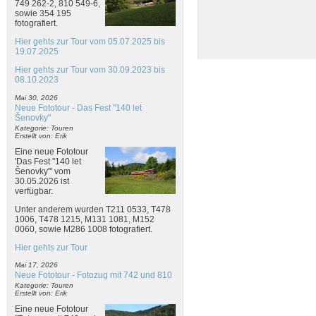
749 262-2, 810 549-6,
sowie 354 195
fotografiert.
Hier gehts zur Tour vom 05.07.2025 bis
19.07.2025
Hier gehts zur Tour vom 30.09.2023 bis
08.10.2023
Mai 30, 2026
Neue Fototour - Das Fest "140 let
Šenovky"
Kategorie: Touren
Erstellt von: Erik
Eine neue Fototour
'Das Fest "140 let
Šenovky"' vom
30.05.2026 ist
verfügbar.
Unter anderem wurden T211 0533, T478
1006, T478 1215, M131 1081, M152
0060, sowie M286 1008 fotografiert.
Hier gehts zur Tour
Mai 17, 2026
Neue Fototour - Fotozug mit 742 und 810
Kategorie: Touren
Erstellt von: Erik
Eine neue Fototour