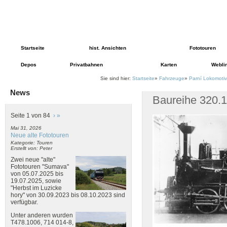
Startseite
hist. Ansichten
Fototouren
Depos
Privatbahnen
Karten
Webli
Sie sind hier:
Startseite
»
Fahrzeuge
»
Parní Lokomoti
News
Baureihe 320.1
Seite 1 von 84
›
»
Mai 31, 2026
Neue alte Fototouren
Kategorie: Touren
Erstellt von: Peter
Zwei neue "alte"
Fototouren "Sumava"
von 05.07.2025 bis
19.07.2025, sowie
"Herbst im Luzicke
hory" von 30.09.2023 bis 08.10.2023 sind
verfügbar.
Unter anderen wurden
T478.1006, 714 014-8,