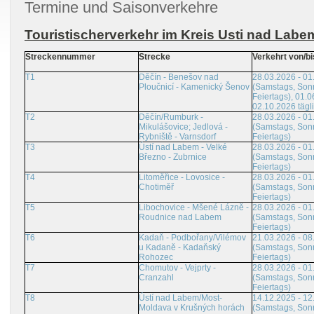
Termine und Saisonverkehre
Touristischerverkehr im Kreis Usti nad Labe
Streckennummer
Strecke
Verkehrt von/bi
T1
Děčín - Benešov nad
28.03.2026 - 01
Ploučnicí - Kamenický Šenov
(Samstags, Son
Feiertags), 01.0
02.10.2026 tägl
T2
Děčín/Rumburk -
28.03.2026 - 01
Mikulášovice; Jedlová -
(Samstags, Son
Rybniště - Varnsdorf
Feiertags)
T3
Ústí nad Labem - Velké
28.03.2026 - 01
Březno - Zubrnice
(Samstags, Son
Feiertags)
T4
Litoměřice - Lovosice -
28.03.2026 - 01
Chotiměř
(Samstags, Son
Feiertags)
T5
Libochovice - Mšené Lázně -
28.03.2026 - 01
Roudnice nad Labem
(Samstags, Son
Feiertags)
T6
Kadaň - Podbořany/Vilémov
21.03.2026 - 08
u Kadaně - Kadaňský
(Samstags, Son
Rohozec
Feiertags)
T7
Chomutov - Vejprty -
28.03.2026 - 01
Cranzahl
(Samstags, Son
Feiertags)
T8
Ústí nad Labem/Most-
14.12.2025 - 12
Moldava v Krušných horách
(Samstags, Son