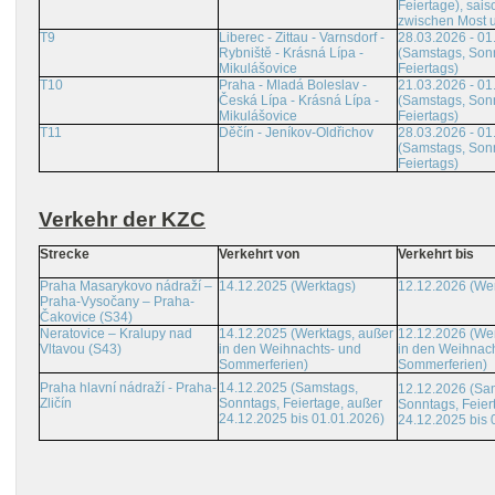
Feiertage), sais
zwischen Most 
T9
Liberec - Zittau - Varnsdorf -
28.03.2026 - 01
Rybniště - Krásná Lípa -
(Samstags, Son
Mikulášovice
Feiertags)
T10
Praha - Mladá Boleslav -
21.03.2026 - 01
Česká Lípa - Krásná Lípa -
(Samstags, Son
Mikulášovice
Feiertags)
T11
Děčín - Jeníkov-Oldřichov
28.03.2026 - 01
(Samstags, Son
Feiertags)
Verkehr der KZC
Strecke
Verkehrt von
Verkehrt bis
Praha Masarykovo nádraží –
14.12.2025 (Werktags)
12.12.2026 (We
Praha-Vysočany – Praha-
Čakovice (S34)
Neratovice – Kralupy nad
14.12.2025 (Werktags, außer
12.12.2026 (Wer
Vltavou (S43)
in den Weihnachts- und
in den Weihnach
Sommerferien)
Sommerferien)
Praha hlavní nádraží - Praha-
14.12.2025 (Samstags,
12.12.2026 (Sa
Zličín
Sonntags, Feiertage, außer
Sonntags, Feier
24.12.2025 bis 01.01.2026)
24.12.2025 bis 