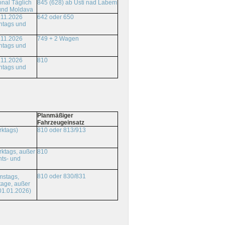
onal Täglich
845 (628) ab Usti nad Labem
und Moldava
.11.2026
642 oder 650
ntags und
.11.2026
749 + 2 Wagen
ntags und
.11.2026
810
ntags und
Planmäßiger
Fahrzeugeinsatz
rktags)
810 oder 813/913
ktags, außer
810
ts- und
810 oder 830/831
mstags,
tage, außer
01.01.2026)