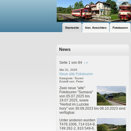
Startseite
hist. Ansichten
Fototouren
News
Seite 1 von 84
›
»
Mai 31, 2026
Neue alte Fototouren
Kategorie: Touren
Erstellt von: Peter
Zwei neue "alte"
Fototouren "Sumava"
von 05.07.2025 bis
19.07.2025, sowie
"Herbst im Luzicke
hory" von 30.09.2023 bis 08.10.2023 sind
verfügbar.
Unter anderen wurden
T478.1006, 714 014-8,
749 262-2, 810 549-6,