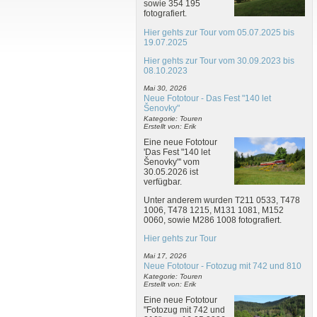
sowie 354 195
fotografiert.
Hier gehts zur Tour vom 05.07.2025 bis
19.07.2025
Hier gehts zur Tour vom 30.09.2023 bis
08.10.2023
Mai 30, 2026
Neue Fototour - Das Fest "140 let
Šenovky"
Kategorie: Touren
Erstellt von: Erik
Eine neue Fototour
'Das Fest "140 let
Šenovky"' vom
30.05.2026 ist
verfügbar.
Unter anderem wurden T211 0533, T478
1006, T478 1215, M131 1081, M152
0060, sowie M286 1008 fotografiert.
Hier gehts zur Tour
Mai 17, 2026
Neue Fototour - Fotozug mit 742 und 810
Kategorie: Touren
Erstellt von: Erik
Eine neue Fototour
"Fotozug mit 742 und