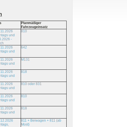
m
s
Planmäßiger
Fahrzeugeinsatz
.11.2026
810
ntags und
6.2026 -
ich
.11.2026
642
ntags und
.11.2026
M131
ntags und
.11.2026
818
ntags und
.11.2026
810 oder 831
ntags und
.11.2026
810
ntags und
.11.2026
818
ntags und
.12.2026
811 + Beiwagen + 811 (ab
ntags,
Most)